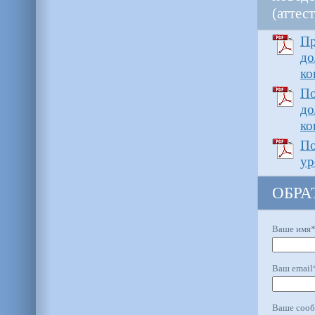
(аттес
Пр
до
ко
П
до
ко
По
ур
ОБРА
Ваше имя
Ваш email
Ваше соо