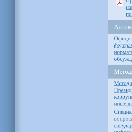
П
на
по
Антико
Официа
федер
нормат
обсужд
Метод
Методи
Прези
корруп
иные д
Специа
вопрос
госуд