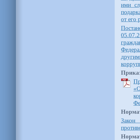
ими сл
подарк
от его 
Поста
05.07.
гражда
Федер
другим
корруп
Прика
Пр
«О
к
Фе
Норма
Закон
против
Норма