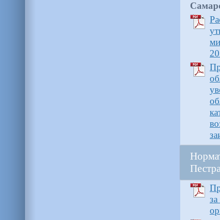
Самарс
Р
ут
ми
20
Пр
об
ув
об
ка
в
за
Норма
Пестра
Пр
за
ор