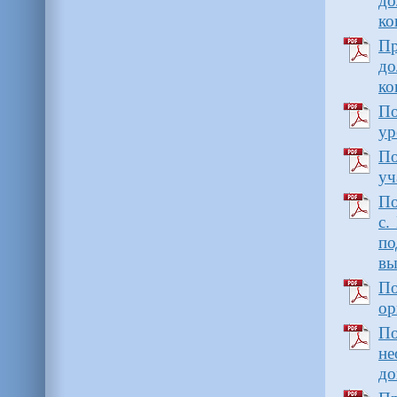
до
ко
Пр
до
ко
По
ур
По
уч
По
с.
по
вы
По
ор
П
не
до