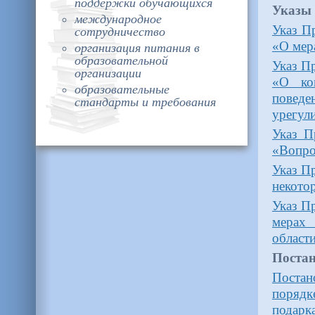
поддержки обучающихся
Указы
международное
Указ П
сотрудничество
«О мер
организация питания в
образовательной
Указ П
организации
«О ко
образовательные
повед
стандарты и требования
урегул
Указ П
«Вопро
Указ П
некото
Указ П
мерах 
област
Постан
Поста
порядк
подарк