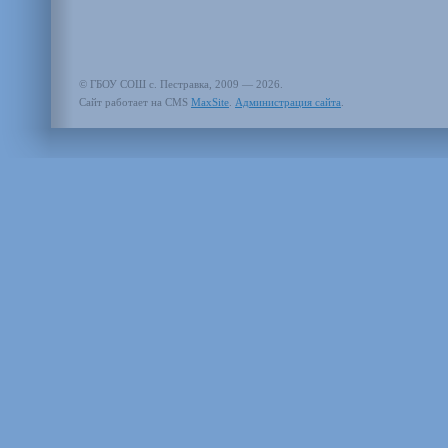
© ГБОУ СОШ с. Пестравка, 2009 — 2026.
Сайт работает на CMS
MaxSite
.
Администрация сайта
.