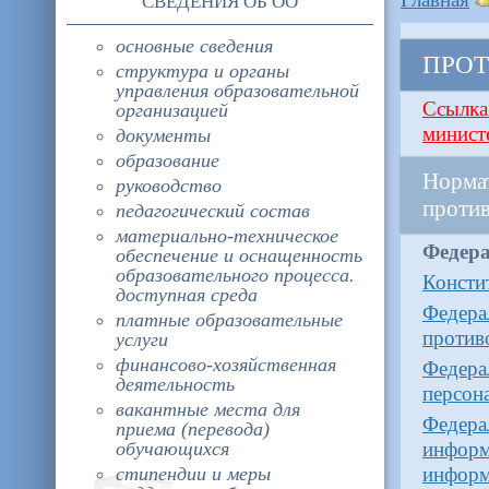
СВЕДЕНИЯ ОБ ОО
основные сведения
ПРОТ
структура и органы
управления образовательной
Ссылка
организацией
минист
документы
образование
Норм
руководство
проти
педагогический состав
материально-техническое
Федер
обеспечение и оснащенность
образовательного процесса.
Консти
доступная среда
Федер
платные образовательные
против
услуги
финансово-хозяйственная
Федер
деятельность
персон
вакантные места для
Федер
приема (перевода)
обучающихся
инфор
стипендии и меры
инфор