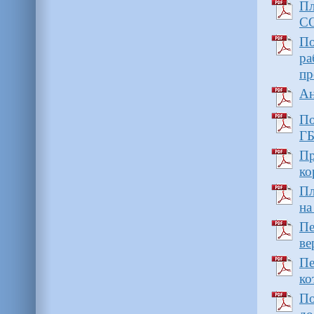
Пл
СО
По
р
пр
Ан
По
ГБ
П
ко
Пл
на
Пе
ве
Пе
ко
П