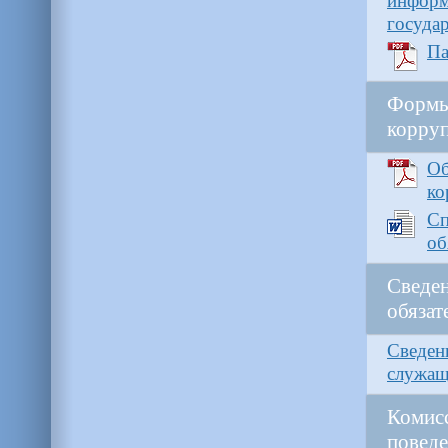
инфор
госуда
Па
Формы
корруп
Об
ко
С
об
Сведе
обязат
Сведен
служащ
Комис
повед