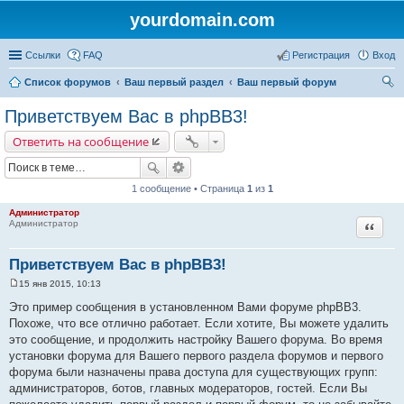
yourdomain.com
Ссылки
FAQ
Регистрация
Вход
Список форумов
Ваш первый раздел
Ваш первый форум
ои
Приветствуем Вас в phpBB3!
ск
Ответить на сообщение
1 сообщение • Страница
1
из
1
Администратор
Цитата
Администратор
Приветствуем Вас в phpBB3!
15 янв 2015, 10:13
С
о
Это пример сообщения в установленном Вами форуме phpBB3.
о
Похоже, что все отлично работает. Если хотите, Вы можете удалить
б
щ
это сообщение, и продолжить настройку Вашего форума. Во время
е
установки форума для Вашего первого раздела форумов и первого
н
и
форума были назначены права доступа для существующих групп:
е
администраторов, ботов, главных модераторов, гостей. Если Вы