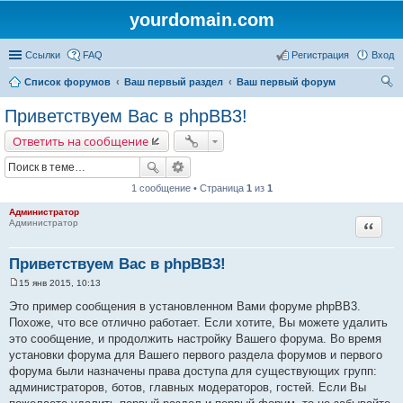
yourdomain.com
Ссылки
FAQ
Регистрация
Вход
Список форумов
Ваш первый раздел
Ваш первый форум
ои
Приветствуем Вас в phpBB3!
ск
Ответить на сообщение
1 сообщение • Страница
1
из
1
Администратор
Цитата
Администратор
Приветствуем Вас в phpBB3!
15 янв 2015, 10:13
С
о
Это пример сообщения в установленном Вами форуме phpBB3.
о
Похоже, что все отлично работает. Если хотите, Вы можете удалить
б
щ
это сообщение, и продолжить настройку Вашего форума. Во время
е
установки форума для Вашего первого раздела форумов и первого
н
и
форума были назначены права доступа для существующих групп:
е
администраторов, ботов, главных модераторов, гостей. Если Вы