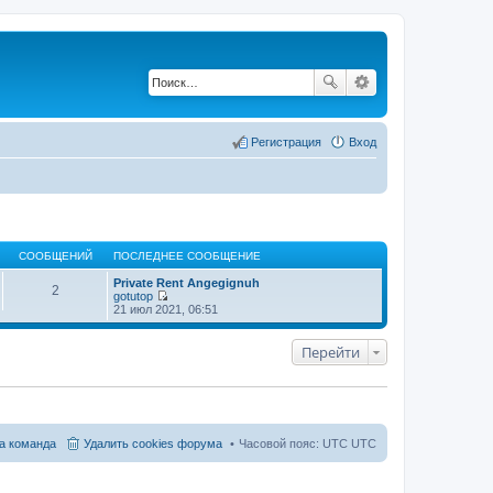
Регистрация
Вход
СООБЩЕНИЙ
ПОСЛЕДНЕЕ СООБЩЕНИЕ
Private Rent Angegignuh
2
gotutop
П
21 июл 2021, 06:51
е
р
е
Перейти
й
т
и
к
п
о
с
а команда
Удалить cookies форума
Часовой пояс: UTC UTC
л
е
д
н