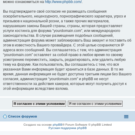
можно ознакомиться на
http://www.phpbb.com/
.
Вы подтверждаете своё согласие не размещать сообщения
оскорбительного, нецензурного, порнографического характера, угроз и
призывов к национальной розни, а также прочих материалов,
нарушаюших законы Вашей страны, страны, которая предоставляет
услуги хостинга для форума “yourdomain.com”, или международного
законодательства. В случае размещения подобных сообщений,
администрация форума может заблокировать Ваш аккаунт и поставить об
этом в известность Вашего провайдера. С этой целью сохраняются IP
адреса всех сообщений. Вы соглашаетесь с тем, что администрация
“yourdomain.com” оставляет за собой право в любое время по своему
усмотрению переместить, закрыть, редактировать, или удалить любую
тему на форуме. Как пользователь, Вы соглашаетесь с тем, что вся
указанная Вами информация будет храниться в базе данных. В то же
время, данная информация не будет доступна третьим лицам без Вашего
согласия, администрация “yourdomain.com” и phpBB не несут
ответственности за действия хакеров, которые могут получить доступ к
этой информации вследствие взлома.
Список форумов
Создано на основе
phpBB
® Forum Software © phpBB Limited
Русская поддержка phpBB