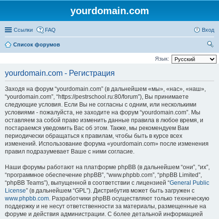
yourdomain.com
Ссылки
FAQ
Вход
Список форумов
ои
Язык:
ск
yourdomain.com - Регистрация
Заходя на форум “yourdomain.com” (в дальнейшем «мы», «нас», «наш»,
“yourdomain.com”, “https://pestrschool.ru:80/forum”), Вы принимаете
следующие условия. Если Вы не согласны с одним, или несколькими
условиями - пожалуйста, не заходите на форум “yourdomain.com”. Мы
оставляем за собой право изменить данные правила в любое время, и
постараемся уведомить Вас об этом. Также, мы рекомендуем Вам
периодически обращаться к правилам, чтобы быть в курсе всех
изменений. Использование форума «yourdomain.com» после изменения
правил подразумевает Ваше с ними согласие.
Наши форумы работают на платформе phpBB (в дальнейшем “они”, “их”,
“программное обеспечение phpBB”, “www.phpbb.com”, “phpBB Limited”,
“phpBB Teams”), выпущенной в соответствии с лицензией “
General Public
License
” (в дальнейшем “GPL”). Дистрибутив может быть загружен с
www.phpbb.com
. Разработчики phpBB осуществляют только техническую
поддержку и не несут ответственности за материалы, размещенные на
форуме и действия администрации. С более детальной информацией