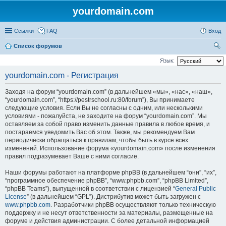
yourdomain.com
Ссылки
FAQ
Вход
Список форумов
ои
Язык:
ск
yourdomain.com - Регистрация
Заходя на форум “yourdomain.com” (в дальнейшем «мы», «нас», «наш»,
“yourdomain.com”, “https://pestrschool.ru:80/forum”), Вы принимаете
следующие условия. Если Вы не согласны с одним, или несколькими
условиями - пожалуйста, не заходите на форум “yourdomain.com”. Мы
оставляем за собой право изменить данные правила в любое время, и
постараемся уведомить Вас об этом. Также, мы рекомендуем Вам
периодически обращаться к правилам, чтобы быть в курсе всех
изменений. Использование форума «yourdomain.com» после изменения
правил подразумевает Ваше с ними согласие.
Наши форумы работают на платформе phpBB (в дальнейшем “они”, “их”,
“программное обеспечение phpBB”, “www.phpbb.com”, “phpBB Limited”,
“phpBB Teams”), выпущенной в соответствии с лицензией “
General Public
License
” (в дальнейшем “GPL”). Дистрибутив может быть загружен с
www.phpbb.com
. Разработчики phpBB осуществляют только техническую
поддержку и не несут ответственности за материалы, размещенные на
форуме и действия администрации. С более детальной информацией