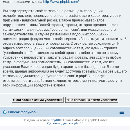
можно ознакомиться на
http://www.phpbb.com/
.
Вы подтверждаете своё согласие не размещать сообщения
оскорбительного, нецензурного, порнографического характера, угроз и
призывов к национальной розни, а также прочих материалов,
нарушаюших законы Вашей страны, страны, которая предоставляет
услуги хостинга для форума “yourdomain.com”, или международного
законодательства. В случае размещения подобных сообщений,
администрация форума может заблокировать Ваш аккаунт и поставить об
этом в известность Вашего провайдера. С этой целью сохраняются IP
адреса всех сообщений. Вы соглашаетесь с тем, что администрация
“yourdomain.com” оставляет за собой право в любое время по своему
усмотрению переместить, закрыть, редактировать, или удалить любую
тему на форуме. Как пользователь, Вы соглашаетесь с тем, что вся
указанная Вами информация будет храниться в базе данных. В то же
время, данная информация не будет доступна третьим лицам без Вашего
согласия, администрация “yourdomain.com” и phpBB не несут
ответственности за действия хакеров, которые могут получить доступ к
этой информации вследствие взлома.
Список форумов
Создано на основе
phpBB
® Forum Software © phpBB Limited
Русская поддержка phpBB