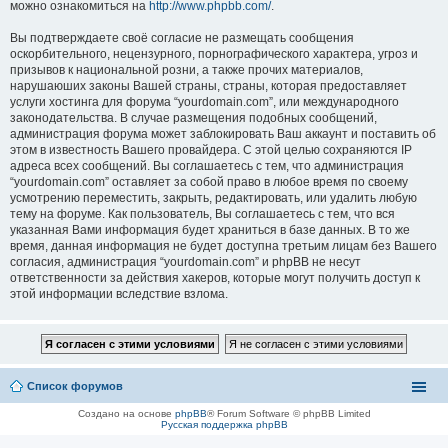
можно ознакомиться на
http://www.phpbb.com/
.
Вы подтверждаете своё согласие не размещать сообщения
оскорбительного, нецензурного, порнографического характера, угроз и
призывов к национальной розни, а также прочих материалов,
нарушаюших законы Вашей страны, страны, которая предоставляет
услуги хостинга для форума “yourdomain.com”, или международного
законодательства. В случае размещения подобных сообщений,
администрация форума может заблокировать Ваш аккаунт и поставить об
этом в известность Вашего провайдера. С этой целью сохраняются IP
адреса всех сообщений. Вы соглашаетесь с тем, что администрация
“yourdomain.com” оставляет за собой право в любое время по своему
усмотрению переместить, закрыть, редактировать, или удалить любую
тему на форуме. Как пользователь, Вы соглашаетесь с тем, что вся
указанная Вами информация будет храниться в базе данных. В то же
время, данная информация не будет доступна третьим лицам без Вашего
согласия, администрация “yourdomain.com” и phpBB не несут
ответственности за действия хакеров, которые могут получить доступ к
этой информации вследствие взлома.
Список форумов
Создано на основе
phpBB
® Forum Software © phpBB Limited
Русская поддержка phpBB