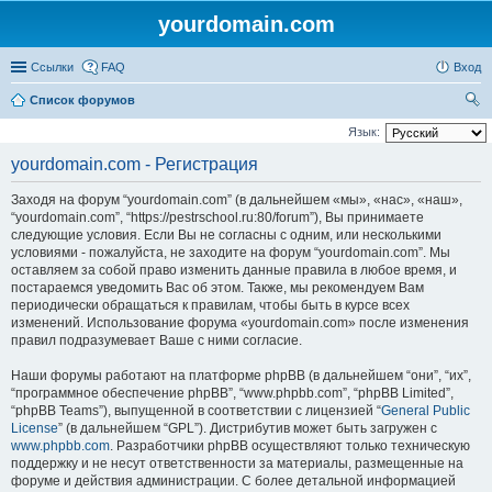
yourdomain.com
Ссылки
FAQ
Вход
Список форумов
ои
Язык:
ск
yourdomain.com - Регистрация
Заходя на форум “yourdomain.com” (в дальнейшем «мы», «нас», «наш»,
“yourdomain.com”, “https://pestrschool.ru:80/forum”), Вы принимаете
следующие условия. Если Вы не согласны с одним, или несколькими
условиями - пожалуйста, не заходите на форум “yourdomain.com”. Мы
оставляем за собой право изменить данные правила в любое время, и
постараемся уведомить Вас об этом. Также, мы рекомендуем Вам
периодически обращаться к правилам, чтобы быть в курсе всех
изменений. Использование форума «yourdomain.com» после изменения
правил подразумевает Ваше с ними согласие.
Наши форумы работают на платформе phpBB (в дальнейшем “они”, “их”,
“программное обеспечение phpBB”, “www.phpbb.com”, “phpBB Limited”,
“phpBB Teams”), выпущенной в соответствии с лицензией “
General Public
License
” (в дальнейшем “GPL”). Дистрибутив может быть загружен с
www.phpbb.com
. Разработчики phpBB осуществляют только техническую
поддержку и не несут ответственности за материалы, размещенные на
форуме и действия администрации. С более детальной информацией