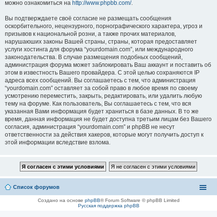
можно ознакомиться на
http://www.phpbb.com/
.
Вы подтверждаете своё согласие не размещать сообщения
оскорбительного, нецензурного, порнографического характера, угроз и
призывов к национальной розни, а также прочих материалов,
нарушаюших законы Вашей страны, страны, которая предоставляет
услуги хостинга для форума “yourdomain.com”, или международного
законодательства. В случае размещения подобных сообщений,
администрация форума может заблокировать Ваш аккаунт и поставить об
этом в известность Вашего провайдера. С этой целью сохраняются IP
адреса всех сообщений. Вы соглашаетесь с тем, что администрация
“yourdomain.com” оставляет за собой право в любое время по своему
усмотрению переместить, закрыть, редактировать, или удалить любую
тему на форуме. Как пользователь, Вы соглашаетесь с тем, что вся
указанная Вами информация будет храниться в базе данных. В то же
время, данная информация не будет доступна третьим лицам без Вашего
согласия, администрация “yourdomain.com” и phpBB не несут
ответственности за действия хакеров, которые могут получить доступ к
этой информации вследствие взлома.
Список форумов
Создано на основе
phpBB
® Forum Software © phpBB Limited
Русская поддержка phpBB