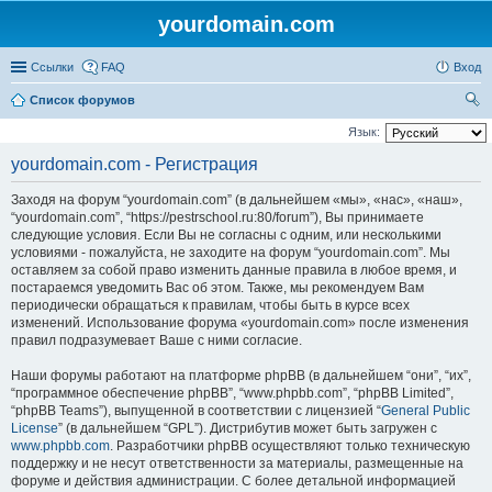
yourdomain.com
Ссылки
FAQ
Вход
Список форумов
ои
Язык:
ск
yourdomain.com - Регистрация
Заходя на форум “yourdomain.com” (в дальнейшем «мы», «нас», «наш»,
“yourdomain.com”, “https://pestrschool.ru:80/forum”), Вы принимаете
следующие условия. Если Вы не согласны с одним, или несколькими
условиями - пожалуйста, не заходите на форум “yourdomain.com”. Мы
оставляем за собой право изменить данные правила в любое время, и
постараемся уведомить Вас об этом. Также, мы рекомендуем Вам
периодически обращаться к правилам, чтобы быть в курсе всех
изменений. Использование форума «yourdomain.com» после изменения
правил подразумевает Ваше с ними согласие.
Наши форумы работают на платформе phpBB (в дальнейшем “они”, “их”,
“программное обеспечение phpBB”, “www.phpbb.com”, “phpBB Limited”,
“phpBB Teams”), выпущенной в соответствии с лицензией “
General Public
License
” (в дальнейшем “GPL”). Дистрибутив может быть загружен с
www.phpbb.com
. Разработчики phpBB осуществляют только техническую
поддержку и не несут ответственности за материалы, размещенные на
форуме и действия администрации. С более детальной информацией