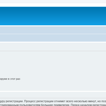
руме в этот раз
уру регистрации. Процесс регистрации отнимет всего несколько минут, но п
трированным пользователям большие привилегии. Перед началом регистрац