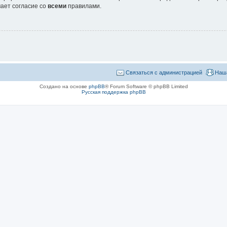
ает согласие со
всеми
правилами.
Связаться с администрацией
Наш
Создано на основе
phpBB
® Forum Software © phpBB Limited
Русская поддержка phpBB