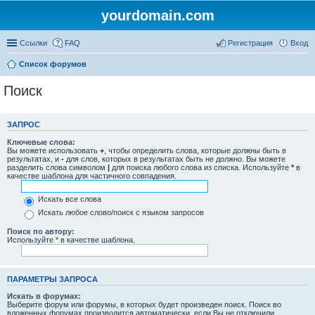
yourdomain.com
Ссылки
FAQ
Регистрация
Вход
Список форумов
Поиск
ЗАПРОС
Ключевые слова:
Вы можете использовать
+
, чтобы определить слова, которые должны быть в
результатах, и
-
для слов, которых в результатах быть не должно. Вы можете
разделить слова символом
|
для поиска любого слова из списка. Используйте
*
в
качестве шаблона для частичного совпадения.
Искать все слова
Искать любое слово/поиск с языком запросов
Поиск по автору:
Используйте * в качестве шаблона.
ПАРАМЕТРЫ ЗАПРОСА
Искать в форумах:
Выберите форум или форумы, в которых будет произведен поиск. Поиск во
вложенных форумах производится автоматически, если Вы не отключили