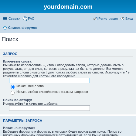
yourdomain.com
Ссылки
FAQ
Регистрация
Вход
Список форумов
Поиск
ЗАПРОС
Ключевые слова:
Вы можете использовать
+
, чтобы определить слова, которые должны быть в
результатах, и
-
для слов, которых в результатах быть не должно. Вы можете
разделить слова символом
|
для поиска любого слова из списка. Используйте
*
в
качестве шаблона для частичного совпадения.
Искать все слова
Искать любое слово/поиск с языком запросов
Поиск по автору:
Используйте * в качестве шаблона.
ПАРАМЕТРЫ ЗАПРОСА
Искать в форумах:
Выберите форум или форумы, в которых будет произведен поиск. Поиск во
вложенных форумах производится автоматически, если Вы не отключили