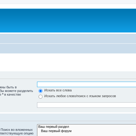
жны быть в
Искать все слова
 Вы можете разделить
те
*
в качестве
Искать любое слово/поиск с языком запросов
 Поиск во вложенных
ответствующую опцию