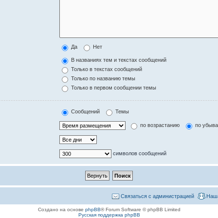
Да
Нет
В названиях тем и текстах сообщений
Только в текстах сообщений
Только по названию темы
Только в первом сообщении темы
Сообщений
Темы
по возрастанию
по убыв
символов сообщений
Связаться с администрацией
Наш
Создано на основе
phpBB
® Forum Software © phpBB Limited
Русская поддержка phpBB