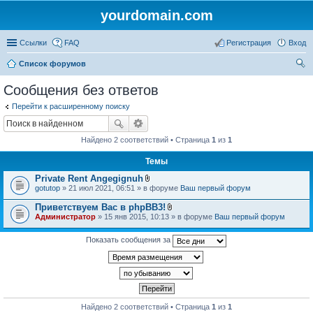
yourdomain.com
Ссылки
FAQ
Регистрация
Вход
Список форумов
ои
Сообщения без ответов
ск
Перейти к расширенному поиску
Найдено 2 соответствий • Страница
1
из
1
Темы
Private Rent Angegignuh
В
gotutop
» 21 июл 2021, 06:51 » в форуме
Ваш первый форум
л
о
Приветствуем Вас в phpBB3!
ж
В
Администратор
» 15 янв 2015, 10:13 » в форуме
Ваш первый форум
е
л
н
о
и
ж
Показать сообщения за
я
е
н
и
я
Найдено 2 соответствий • Страница
1
из
1