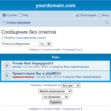
yourdomain.com
Ссылки
FAQ
Регистрация
Вход
Список форумов
ои
Сообщения без ответов
ск
Перейти к расширенному поиску
Найдено 2 соответствий • Страница
1
из
1
Темы
Private Rent Angegignuh
В
gotutop
» 21 июл 2021, 06:51 » в форуме
Ваш первый форум
л
о
Приветствуем Вас в phpBB3!
ж
В
Администратор
» 15 янв 2015, 10:13 » в форуме
Ваш первый форум
е
л
н
о
и
ж
Показать сообщения за
я
е
н
и
я
Найдено 2 соответствий • Страница
1
из
1