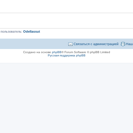
 пользователь:
Odellassut
Связаться с администрацией
Наш
Создано на основе
phpBB
® Forum Software © phpBB Limited
Русская поддержка phpBB