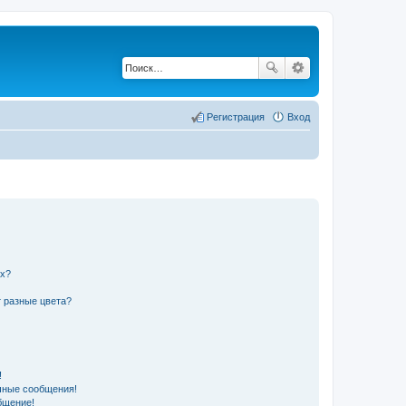
Регистрация
Вход
их?
 разные цвета?
!
чные сообщения!
бщение!