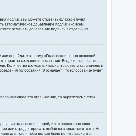
ания подписи вы можете отметить флажком пункт
ь автоматическое добавление подписи ко всем
можете отменять добавление подписи в отдельных
у или перейдите в форму «Голосование» под основной
ете прав на создание голосований. Введите вопрос в поле
поля. Количество возможных вариантов ответа ограничено и
оведения голосования (0 означает, что голосование будет
 превышающее это ограничение, то обратитесь с этим
тирования голосования перейдите к редактированию
вание или отредактировать любой из вариантов ответа. Но
елано для того, чтобы нельзя было менять варианты