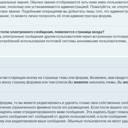
циальные звания. Обычно звания отображаются чуть ниже имен пользователе
ание, поскольку они устанавливаются администрацией. Пожалуйста, не злоу
 свое звание. Подобными операциями вы добьетесь лишь того, что админист
звание, то можете лично попросить об этом администратора форума.
ателю электронного сообщения, появляется страница входа?
ть электронные сообщения другим пользователям через встроенную почтову
отреблений использования почтовой системы анонимными пользователями, 
ответствующую кнопку на странице темы или форума. Возможно, вам придет
 внизу страниц форумов или тем (список
Вы
можете
начинать темы, Вы
мо
орума, то вы можете редактировать и удалять только свои собственные со
течение ограниченного времени после его размещения. Если после вашего с
дпись ниже отредактированного вами сообщения. Эта надпись будет показыв
вашего сообщения нет сообщений от других пользователей, и если сообщени
чему они редактировали ваше сообщение. Обычные пользователи не могут уда