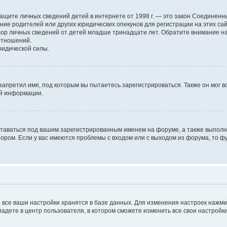
н о защите личных сведений детей в интернете от 1998 г. — это закон Соедине
е родителей или других юридических опекунов для регистрации на этих са
бор личных сведений от детей младше тринадцати лет. Обратите внимание на
отношений.
ридической силы.
запретил имя, под которым вы пытаетесь зарегистрироваться. Также он мог 
ой информации.
ставаться под вашим зарегистрированным именем на форуме, а также выполня
ром. Если у вас имеются проблемы с входом или с выходом из форума, то ф
 все ваши настройки хранятся в базе данных. Для изменения настроек нажм
падете в центр пользователя, в котором сможете изменить все свои настройки