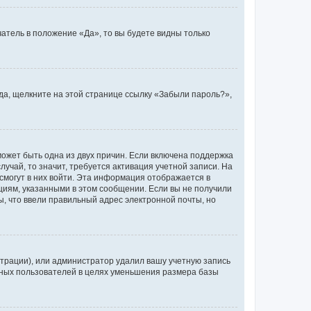
атель в положение «Да», то вы будете видны только
ода, щелкните на этой странице ссылку «Забыли пароль?»,
может быть одна из двух причин. Если включена поддержка
лучай, то значит, требуется активация учетной записи. На
смогут в них войти. Эта информация отображается в
циям, указанными в этом сообщении. Если вы не получили
, что ввели правильный адрес электронной почты, но
трации), или администратор удалил вашу учетную запись
ивных пользователей в целях уменьшения размера базы