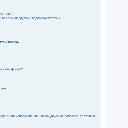
елателей?
й из списков друзей и недоброжелателей?
стую страницу!
ему или форум?
уме?
орректного использования или юридических вопросов, связанных