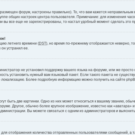
 размещен форум, настроены правильно). То, что вам кажется неправильным 
руппе общих настроек центра пользователя. Примечание: для изменения часово
 вы все еще не зарегистрированы, то настал удобный момент сделать это п
ое!
пцию летнего времени (
DST
), но время по-прежнему отображается неверно, то
 он устранил ее.
инистратор не установил поддержку вашего языка на форуме, или же просто 
ость установить нужный вам языковый пакет. Если такого пакета не существу
ю локализацию. Более подробную информацию можно получить на сайте phpBB
ут быть две картинки. Одно из них может относиться к вашему званию, обычн
форуме. Другое, обычно более крупное изображение, известно как «аватара» 
администрации. Вы можете связаться с одним из администраторов и выяснить
 для отображения количества отправленных пользователями сообщений, а т