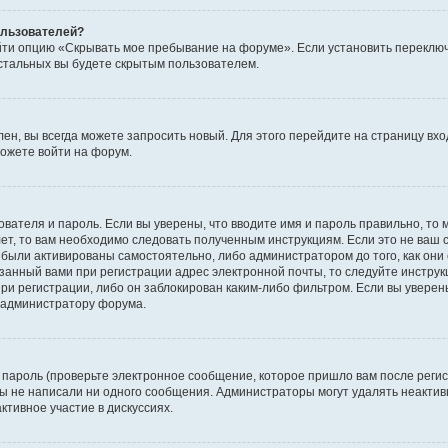
пользователей?
йти опцию «Скрывать мое пребывание на форуме». Если установить переключ
стальных вы будете скрытым пользователем.
лен, вы всегда можете запросить новый. Для этого перейдите на страницу вх
ожете войти на форум.
ователя и пароль. Если вы уверены, что вводите имя и пароль правильно, то 
ет, то вам необходимо следовать полученным инструкциям. Если это не ваш с
были активированы самостоятельно, либо администратором до того, как они 
занный вами при регистрации адрес электронной почты, то следуйте инструк
ри регистрации, либо он заблокирован каким-либо фильтром. Если вы уверены
к администратору форума.
пароль (проверьте электронное сообщение, которое пришло вам после регис
 вы не написали ни одного сообщения. Администраторы могут удалять неакт
ктивное участие в дискуссиях.