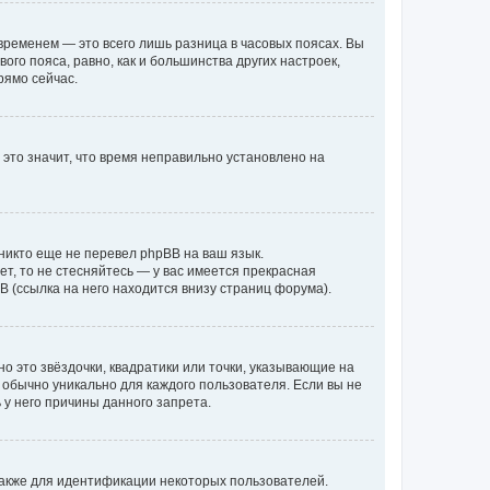
временем — это всего лишь разница в часовых поясах. Вы
го пояса, равно, как и большинства других настроек,
рямо сейчас.
 это значит, что время неправильно установлено на
никто еще не перевел phpBB на ваш язык.
ет, то не стесняйтесь — у вас имеется прекрасная
 (ссылка на него находится внизу страниц форума).
о это звёздочки, квадратики или точки, указывающие на
и обычно уникально для каждого пользователя. Если вы не
 у него причины данного запрета.
акже для идентификации некоторых пользователей.