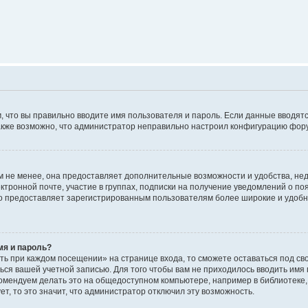
м, что вы правильно вводите имя пользователя и пароль. Если данные вводят
 Также возможно, что администратор неправильно настроил конфигурацию фор
 не менее, она предоставляет дополнительные возможности и удобства, не
ктронной почте, участие в группах, подписки на получение уведомлений о п
, но предоставляет зарегистрированным пользователям более широкие и удо
мя и пароль?
ть при каждом посещении» на странице входа, то сможете оставаться под с
аться вашей учетной записью. Для того чтобы вам не приходилось вводить имя
омендуем делать это на общедоступном компьютере, например в библиотеке, 
т, то это значит, что администратор отключил эту возможность.