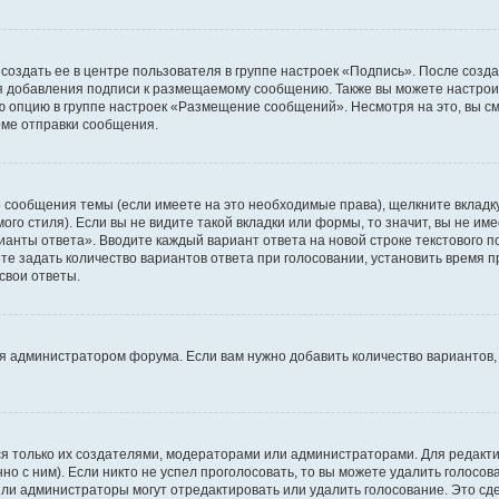
создать ее в центре пользователя в группе настроек «Подпись». После созд
 добавления подписи к размещаемому сообщению. Также вы можете настроит
опцию в группе настроек «Размещение сообщений». Несмотря на это, вы с
рме отправки сообщения.
 сообщения темы (если имеете на это необходимые права), щелкните вкладк
го стиля). Если вы не видите такой вкладки или формы, то значит, вы не име
рианты ответа». Вводите каждый вариант ответа на новой строке текстового 
 задать количество вариантов ответа при голосовании, установить время пр
свои ответы.
я администратором форума. Если вам нужно добавить количество вариантов,
ться только их создателями, модераторами или администраторами. Для редак
но с ним). Если никто не успел проголосовать, то вы можете удалить голосо
или администраторы могут отредактировать или удалить голосование. Это сд