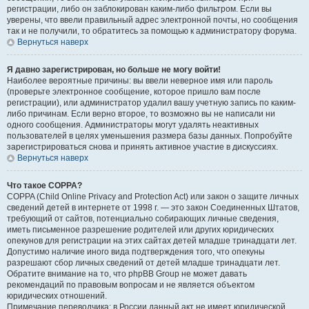
регистрации, либо он заблокирован каким-либо фильтром. Если вы
уверены, что ввели правильный адрес электронной почты, но сообщения
так и не получили, то обратитесь за помощью к администратору форума.
Вернуться наверх
Я давно зарегистрирован, но больше не могу войти!
Наиболее вероятные причины: вы ввели неверное имя или пароль
(проверьте электронное сообщение, которое пришло вам после
регистрации), или администратор удалил вашу учетную запись по каким-
либо причинам. Если верно второе, то возможно вы не написали ни
одного сообщения. Администраторы могут удалять неактивных
пользователей в целях уменьшения размера базы данных. Попробуйте
зарегистрироваться снова и принять активное участие в дискуссиях.
Вернуться наверх
Что такое COPPA?
COPPA (Child Online Privacy and Protection Act) или закон о защите личных
сведений детей в интернете от 1998 г. — это закон Соединенных Штатов,
требующий от сайтов, потенциально собирающих личные сведения,
иметь письменное разрешение родителей или других юридических
опекунов для регистрации на этих сайтах детей младше тринадцати лет.
Допустимо наличие иного вида подтверждения того, что опекуны
разрешают сбор личных сведений от детей младше тринадцати лет.
Обратите внимание на то, что phpBB Group не может давать
рекомендаций по правовым вопросам и не является объектом
юридических отношений.
Примечание переводчика: в России данный акт не имеет юридической