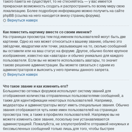
такого пакета не существует, то не стесняйтесь — у вас имеется
прекрасная возможность создать и распространить по всему миру свою
локализацию. Более подробную информацию можно получить на сайте
phpBB (ссылка на него находится внизу страниц форума).
Вернуться наверх
Как поместить картинку вместе со своим именем?
На страницах просмотра тем под именем пользователей могут быть две
картинки. Одно из них может относиться к вашему званию, обычно это
звёздочки, квадратики или точки, указывающие на то, сколько сообщений
вы оставили или на ваш статус на форуме. Другое, обычно более крупное
изображение, известно как «аватара» и обычно уникально для каждого
пользователя. Если вы не можете использовать аватары, то значит
таково решение администрации. Вы можете связаться с одним из
администраторов и выяснить у него причины данного запрета.
Вернуться наверх
Что такое звание и как изменить его?
Большинство сетевых форумов используют систему званий для
отображения количества отправленных пользователями сообщений, а
также для идентификации некоторых пользователей. Например,
модераторы и администраторы могут иметь специальные звания. Обычно
звания отображаются чуть ниже имен пользователей на страницах
просмотра тем, а также в профилях пользователей. Напрямую вы не
можете изменить свое звание, поскольку они устанавливаются
администрацией. Пожалуйста, не злоупотребляйте отправкой ненужных и
бессмысленных сообщений только лишь для того, чтобы быстрее