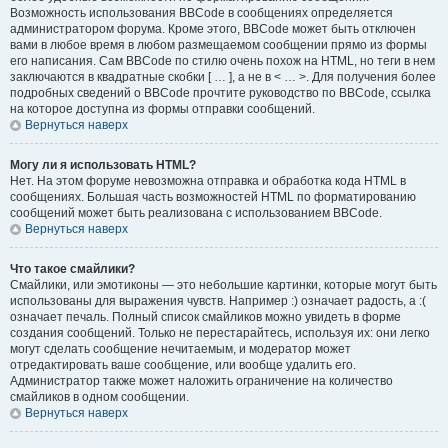
Возможность использования BBCode в сообщениях определяется
администратором форума. Кроме этого, BBCode может быть отключен
вами в любое время в любом размещаемом сообщении прямо из формы
его написания. Сам BBCode по стилю очень похож на HTML, но теги в нем
заключаются в квадратные скобки [ … ], а не в < … >. Для получения более
подробных сведений о BBCode прочтите руководство по BBCode, ссылка
на которое доступна из формы отправки сообщений.
Вернуться наверх
Могу ли я использовать HTML?
Нет. На этом форуме невозможна отправка и обработка кода HTML в
сообщениях. Большая часть возможностей HTML по форматированию
сообщений может быть реализована с использованием BBCode.
Вернуться наверх
Что такое смайлики?
Смайлики, или эмотиконы — это небольшие картинки, которые могут быть
использованы для выражения чувств. Например :) означает радость, а :(
означает печаль. Полный список смайликов можно увидеть в форме
создания сообщений. Только не перестарайтесь, используя их: они легко
могут сделать сообщение нечитаемым, и модератор может
отредактировать ваше сообщение, или вообще удалить его.
Администратор также может наложить ограничение на количество
смайликов в одном сообщении.
Вернуться наверх