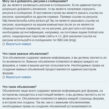
Могу ли я добавлять рисунки к сообщениям?
Да, вы можете размещать рисунки в сообщениях. Если администратор
разрешил добавлять вложения, то вы можете напрямую загрузить
рисунок в сообщение. В противном случае вы можете указать ссылку на
рисунок, хранящийся на другом сервере. Пример ссылки на рисунок:
http://www.teosofia.ru/my-picture.gif. Вы не можете указывать ссылку на
рисунки, хранящиеся на вашем компьютере (если он не является
общедоступным сервером), ни на рисунки, для доступа к которым
необходима аутентификация, например, на почтовые ящики hotmail или
yahoo, защищенные паролями сайты и т.п. Для указания ссылок на
рисунки используйте в сообщениях тег BBCode [img].
Вернуться наверх
Что такое важные объявления?
Эти объявления содержат важную информацию, и вы должны прочесть их
по возможности. Важные объявления появляются вверху каждого из
форумов, а также в вашем центре пользователя. Необходимые права на
создание важных объявлений предоставляются администратором
форума.
Вернуться наверх
Что такое объявления?
Объявления чаще всего содержат важную информацию для форума, на
котором вы находитесь в настоящий момент, и вы должны прочесть их по
возможности. Объявления появляются вверху каждой страницы форума,
в котором они созданы. Так же, как и с важными объявлениями,
необходимые права на создание объявлений устанавливаются