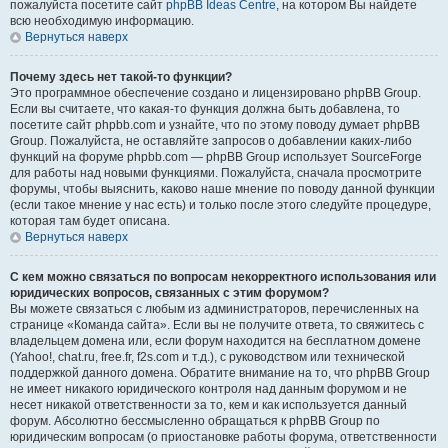
пожалуйста посетите сайт
phpBB Ideas Centre
, на котором Вы найдете
всю необходимую информацию.
Вернуться наверх
Почему здесь нет такой-то функции?
Это программное обеспечение создано и лицензировано phpBB Group.
Если вы считаете, что какая-то функция должна быть добавлена, то
посетите сайт phpbb.com и узнайте, что по этому поводу думает phpBB
Group. Пожалуйста, не оставляйте запросов о добавлении каких-либо
функций на форуме phpbb.com — phpBB Group использует SourceForge
для работы над новыми функциями. Пожалуйста, сначала просмотрите
форумы, чтобы выяснить, каково наше мнение по поводу данной функции
(если такое мнение у нас есть) и только после этого следуйте процедуре,
которая там будет описана.
Вернуться наверх
С кем можно связаться по вопросам некорректного использования или
юридических вопросов, связанных с этим форумом?
Вы можете связаться с любым из администраторов, перечисленных на
странице «Команда сайта». Если вы не получите ответа, то свяжитесь с
владельцем домена или, если форум находится на бесплатном домене
(Yahoo!, chat.ru, free.fr, f2s.com и т.д.), с руководством или технической
поддержкой данного домена. Обратите внимание на то, что phpBB Group
не имеет никакого юридического контроля над данным форумом и не
несет никакой ответственности за то, кем и как используется данный
форум. Абсолютно бессмысленно обращаться к phpBB Group по
юридическим вопросам (о приостановке работы форума, ответственности