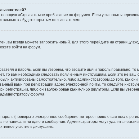
пользователей?
йти опцию «Скрывать мое пребывание на форуме». Если установить переключ
стальных вы будете скрытым пользователем.
лен, вы всегда можете запросить новый. Для этого перейдите на страницу вх
ожете войти на форум.
ователя и пароль. Если вы уверены, что вводите имя и пароль правильно, то 
ет, то вам необходимо следовать полученным инструкциям. Если это не ваш с
были активированы самостоятельно, либо администратором до того, как они 
занный вами при регистрации адрес электронной почты, то следуйте инструк
ри регистрации, либо он заблокирован каким-либо фильтром. Если вы уверены
к администратору форума.
пароль (проверьте электронное сообщение, которое пришло вам после регис
 вы не написали ни одного сообщения. Администраторы могут удалять неакт
ктивное участие в дискуссиях.