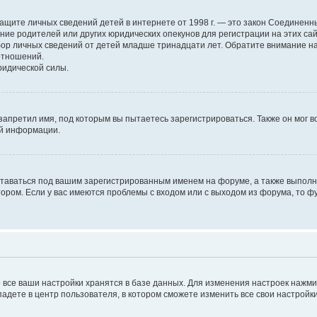
н о защите личных сведений детей в интернете от 1998 г. — это закон Соедине
е родителей или других юридических опекунов для регистрации на этих са
бор личных сведений от детей младше тринадцати лет. Обратите внимание на
отношений.
ридической силы.
запретил имя, под которым вы пытаетесь зарегистрироваться. Также он мог 
ой информации.
ставаться под вашим зарегистрированным именем на форуме, а также выполня
ром. Если у вас имеются проблемы с входом или с выходом из форума, то ф
 все ваши настройки хранятся в базе данных. Для изменения настроек нажм
падете в центр пользователя, в котором сможете изменить все свои настройки