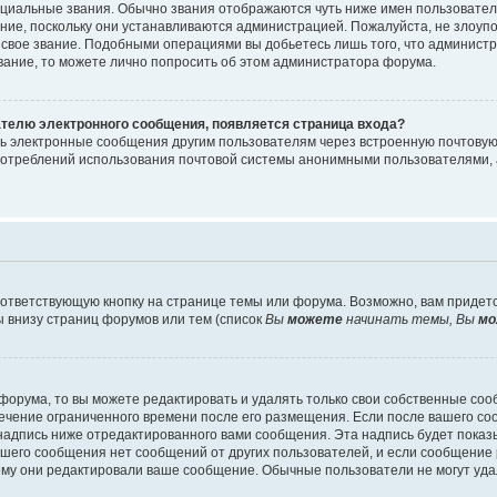
циальные звания. Обычно звания отображаются чуть ниже имен пользователе
ание, поскольку они устанавливаются администрацией. Пожалуйста, не злоу
 свое звание. Подобными операциями вы добьетесь лишь того, что админист
звание, то можете лично попросить об этом администратора форума.
ателю электронного сообщения, появляется страница входа?
ть электронные сообщения другим пользователям через встроенную почтову
отреблений использования почтовой системы анонимными пользователями, 
ответствующую кнопку на странице темы или форума. Возможно, вам придет
 внизу страниц форумов или тем (список
Вы
можете
начинать темы, Вы
мо
орума, то вы можете редактировать и удалять только свои собственные со
течение ограниченного времени после его размещения. Если после вашего с
дпись ниже отредактированного вами сообщения. Эта надпись будет показыв
вашего сообщения нет сообщений от других пользователей, и если сообщени
чему они редактировали ваше сообщение. Обычные пользователи не могут уда