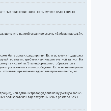
атель в положение «Да», то вы будете видны только
ода, щелкните на этой странице ссылку «Забыли пароль?»,
может быть одна из двух причин. Если включена поддержка
лучай, то значит, требуется активация учетной записи. На
смогут в них войти. Эта информация отображается в
циям, указанными в этом сообщении. Если вы не получили
, что ввели правильный адрес электронной почты, но
трации), или администратор удалил вашу учетную запись
ивных пользователей в целях уменьшения размера базы