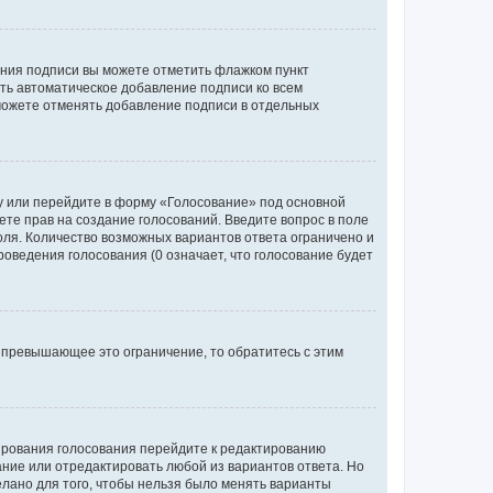
ания подписи вы можете отметить флажком пункт
ь автоматическое добавление подписи ко всем
можете отменять добавление подписи в отдельных
у или перейдите в форму «Голосование» под основной
ете прав на создание голосований. Введите вопрос в поле
поля. Количество возможных вариантов ответа ограничено и
оведения голосования (0 означает, что голосование будет
 превышающее это ограничение, то обратитесь с этим
тирования голосования перейдите к редактированию
вание или отредактировать любой из вариантов ответа. Но
елано для того, чтобы нельзя было менять варианты