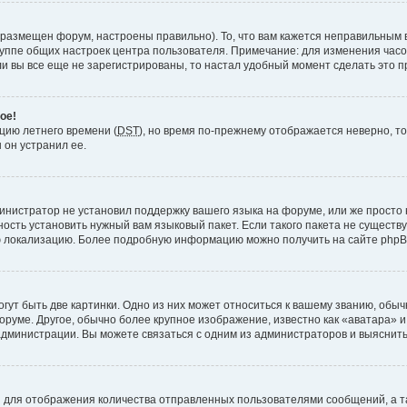
 размещен форум, настроены правильно). То, что вам кажется неправильным 
руппе общих настроек центра пользователя. Примечание: для изменения часово
 вы все еще не зарегистрированы, то настал удобный момент сделать это п
ое!
пцию летнего времени (
DST
), но время по-прежнему отображается неверно, то
 он устранил ее.
инистратор не установил поддержку вашего языка на форуме, или же просто 
ость установить нужный вам языковый пакет. Если такого пакета не существу
ю локализацию. Более подробную информацию можно получить на сайте phpBB
ут быть две картинки. Одно из них может относиться к вашему званию, обычн
форуме. Другое, обычно более крупное изображение, известно как «аватара» 
администрации. Вы можете связаться с одним из администраторов и выяснить
 для отображения количества отправленных пользователями сообщений, а т