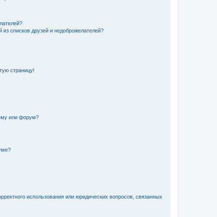
елателей?
й из списков друзей и недоброжелателей?
стую страницу!
ему или форум?
уме?
орректного использования или юридических вопросов, связанных