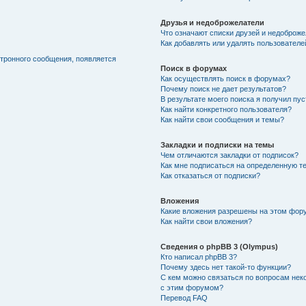
Друзья и недоброжелатели
Что означают списки друзей и недоброж
Как добавлять или удалять пользователе
ктронного сообщения, появляется
Поиск в форумах
Как осуществлять поиск в форумах?
Почему поиск не дает результатов?
В результате моего поиска я получил пу
Как найти конкретного пользователя?
Как найти свои сообщения и темы?
Закладки и подписки на темы
Чем отличаются закладки от подписок?
Как мне подписаться на определенную т
Как отказаться от подписки?
Вложения
Какие вложения разрешены на этом фор
Как найти свои вложения?
Сведения о phpBB 3 (Olympus)
Кто написал phpBB 3?
Почему здесь нет такой-то функции?
С кем можно связаться по вопросам нек
с этим форумом?
Перевод FAQ