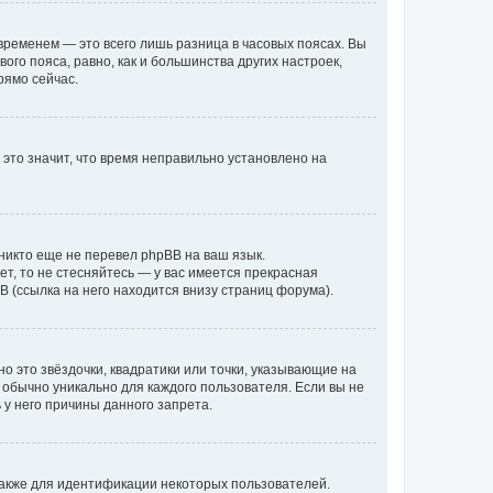
временем — это всего лишь разница в часовых поясах. Вы
го пояса, равно, как и большинства других настроек,
рямо сейчас.
 это значит, что время неправильно установлено на
никто еще не перевел phpBB на ваш язык.
ет, то не стесняйтесь — у вас имеется прекрасная
 (ссылка на него находится внизу страниц форума).
о это звёздочки, квадратики или точки, указывающие на
и обычно уникально для каждого пользователя. Если вы не
 у него причины данного запрета.
акже для идентификации некоторых пользователей.