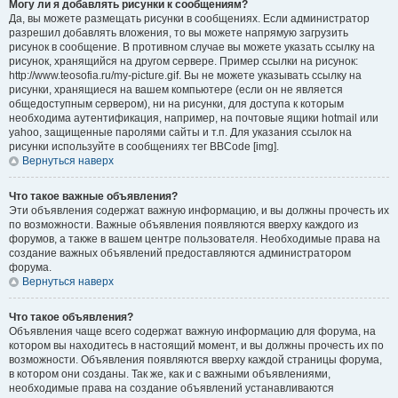
Могу ли я добавлять рисунки к сообщениям?
Да, вы можете размещать рисунки в сообщениях. Если администратор
разрешил добавлять вложения, то вы можете напрямую загрузить
рисунок в сообщение. В противном случае вы можете указать ссылку на
рисунок, хранящийся на другом сервере. Пример ссылки на рисунок:
http://www.teosofia.ru/my-picture.gif. Вы не можете указывать ссылку на
рисунки, хранящиеся на вашем компьютере (если он не является
общедоступным сервером), ни на рисунки, для доступа к которым
необходима аутентификация, например, на почтовые ящики hotmail или
yahoo, защищенные паролями сайты и т.п. Для указания ссылок на
рисунки используйте в сообщениях тег BBCode [img].
Вернуться наверх
Что такое важные объявления?
Эти объявления содержат важную информацию, и вы должны прочесть их
по возможности. Важные объявления появляются вверху каждого из
форумов, а также в вашем центре пользователя. Необходимые права на
создание важных объявлений предоставляются администратором
форума.
Вернуться наверх
Что такое объявления?
Объявления чаще всего содержат важную информацию для форума, на
котором вы находитесь в настоящий момент, и вы должны прочесть их по
возможности. Объявления появляются вверху каждой страницы форума,
в котором они созданы. Так же, как и с важными объявлениями,
необходимые права на создание объявлений устанавливаются