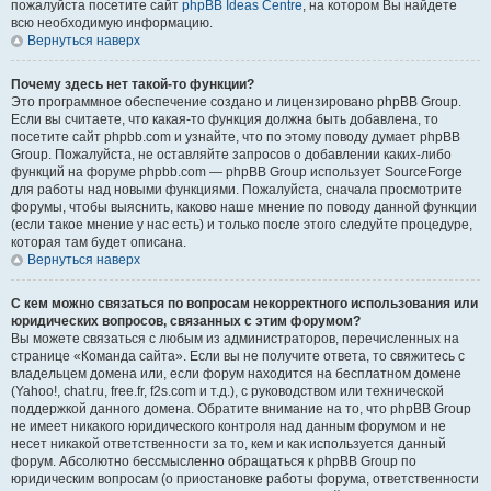
пожалуйста посетите сайт
phpBB Ideas Centre
, на котором Вы найдете
всю необходимую информацию.
Вернуться наверх
Почему здесь нет такой-то функции?
Это программное обеспечение создано и лицензировано phpBB Group.
Если вы считаете, что какая-то функция должна быть добавлена, то
посетите сайт phpbb.com и узнайте, что по этому поводу думает phpBB
Group. Пожалуйста, не оставляйте запросов о добавлении каких-либо
функций на форуме phpbb.com — phpBB Group использует SourceForge
для работы над новыми функциями. Пожалуйста, сначала просмотрите
форумы, чтобы выяснить, каково наше мнение по поводу данной функции
(если такое мнение у нас есть) и только после этого следуйте процедуре,
которая там будет описана.
Вернуться наверх
С кем можно связаться по вопросам некорректного использования или
юридических вопросов, связанных с этим форумом?
Вы можете связаться с любым из администраторов, перечисленных на
странице «Команда сайта». Если вы не получите ответа, то свяжитесь с
владельцем домена или, если форум находится на бесплатном домене
(Yahoo!, chat.ru, free.fr, f2s.com и т.д.), с руководством или технической
поддержкой данного домена. Обратите внимание на то, что phpBB Group
не имеет никакого юридического контроля над данным форумом и не
несет никакой ответственности за то, кем и как используется данный
форум. Абсолютно бессмысленно обращаться к phpBB Group по
юридическим вопросам (о приостановке работы форума, ответственности