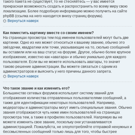
такого пакета не существует, то не стесняйтесь — у вас имеется
прекрасная возможность создать и распространить по всему миру свою
локализацию. Более подробную информацию можно получить на сайте
phpBB (ссылка на него находится внизу страниц форума).
Вернуться наверх
Как поместить картинку вместе со своим именем?
На страницах просмотра тем под именем пользователей могут быть две
картинки. Одно из них может относиться к вашему званию, обычно это
звёздочки, квадратики или точки, указывающие на то, сколько сообщений
вы оставили или на ваш статус на форуме. Другое, обычно более крупное
изображение, известно как «аватара» и обычно уникально для каждого
пользователя. Если вы не можете использовать аватары, то значит
таково решение администрации. Вы можете связаться с одним из
администраторов и выяснить у него причины данного запрета.
Вернуться наверх
Что такое звание и как изменить его?
Большинство сетевых форумов используют систему званий для
отображения количества отправленных пользователями сообщений, а
также для идентификации некоторых пользователей. Например,
модераторы и администраторы могут иметь специальные звания. Обычно
звания отображаются чуть ниже имен пользователей на страницах
просмотра тем, а также в профилях пользователей. Напрямую вы не
можете изменить свое звание, поскольку они устанавливаются
администрацией. Пожалуйста, не злоупотребляйте отправкой ненужных и
бессмысленных сообщений только лишь для того, чтобы быстрее