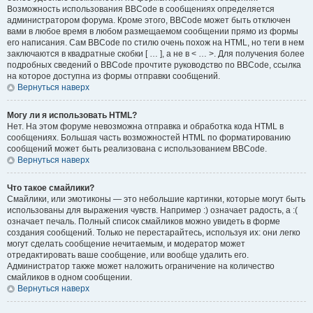
Возможность использования BBCode в сообщениях определяется
администратором форума. Кроме этого, BBCode может быть отключен
вами в любое время в любом размещаемом сообщении прямо из формы
его написания. Сам BBCode по стилю очень похож на HTML, но теги в нем
заключаются в квадратные скобки [ … ], а не в < … >. Для получения более
подробных сведений о BBCode прочтите руководство по BBCode, ссылка
на которое доступна из формы отправки сообщений.
Вернуться наверх
Могу ли я использовать HTML?
Нет. На этом форуме невозможна отправка и обработка кода HTML в
сообщениях. Большая часть возможностей HTML по форматированию
сообщений может быть реализована с использованием BBCode.
Вернуться наверх
Что такое смайлики?
Смайлики, или эмотиконы — это небольшие картинки, которые могут быть
использованы для выражения чувств. Например :) означает радость, а :(
означает печаль. Полный список смайликов можно увидеть в форме
создания сообщений. Только не перестарайтесь, используя их: они легко
могут сделать сообщение нечитаемым, и модератор может
отредактировать ваше сообщение, или вообще удалить его.
Администратор также может наложить ограничение на количество
смайликов в одном сообщении.
Вернуться наверх