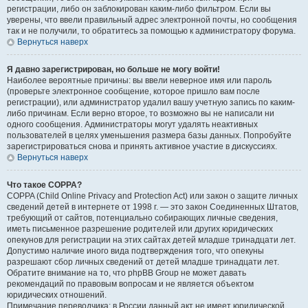
регистрации, либо он заблокирован каким-либо фильтром. Если вы
уверены, что ввели правильный адрес электронной почты, но сообщения
так и не получили, то обратитесь за помощью к администратору форума.
Вернуться наверх
Я давно зарегистрирован, но больше не могу войти!
Наиболее вероятные причины: вы ввели неверное имя или пароль
(проверьте электронное сообщение, которое пришло вам после
регистрации), или администратор удалил вашу учетную запись по каким-
либо причинам. Если верно второе, то возможно вы не написали ни
одного сообщения. Администраторы могут удалять неактивных
пользователей в целях уменьшения размера базы данных. Попробуйте
зарегистрироваться снова и принять активное участие в дискуссиях.
Вернуться наверх
Что такое COPPA?
COPPA (Child Online Privacy and Protection Act) или закон о защите личных
сведений детей в интернете от 1998 г. — это закон Соединенных Штатов,
требующий от сайтов, потенциально собирающих личные сведения,
иметь письменное разрешение родителей или других юридических
опекунов для регистрации на этих сайтах детей младше тринадцати лет.
Допустимо наличие иного вида подтверждения того, что опекуны
разрешают сбор личных сведений от детей младше тринадцати лет.
Обратите внимание на то, что phpBB Group не может давать
рекомендаций по правовым вопросам и не является объектом
юридических отношений.
Примечание переводчика: в России данный акт не имеет юридической