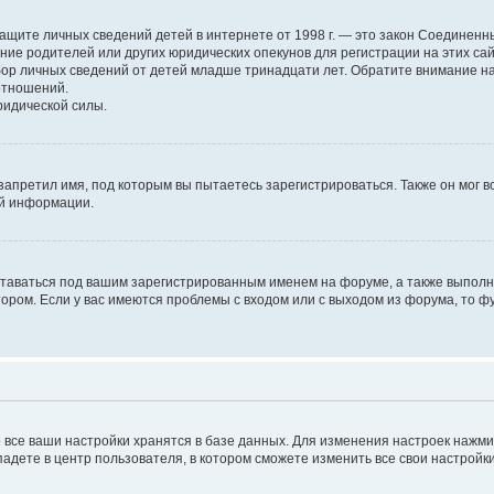
н о защите личных сведений детей в интернете от 1998 г. — это закон Соедине
е родителей или других юридических опекунов для регистрации на этих са
бор личных сведений от детей младше тринадцати лет. Обратите внимание на
отношений.
ридической силы.
запретил имя, под которым вы пытаетесь зарегистрироваться. Также он мог 
ой информации.
ставаться под вашим зарегистрированным именем на форуме, а также выполня
ром. Если у вас имеются проблемы с входом или с выходом из форума, то ф
 все ваши настройки хранятся в базе данных. Для изменения настроек нажм
падете в центр пользователя, в котором сможете изменить все свои настройки