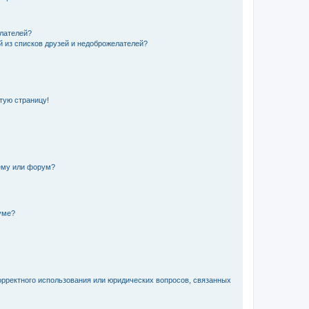
елателей?
й из списков друзей и недоброжелателей?
стую страницу!
ему или форум?
уме?
орректного использования или юридических вопросов, связанных