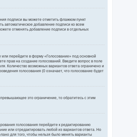
ания подписи вы можете отметить флажком пункт
ь автоматическое добавление подписи ко всем
можете отменять добавление подписи в отдельных
у или перейдите в форму «Голосование» под основной
ете прав на создание голосований. Введите вопрос в поле
поля. Количество возможных вариантов ответа ограничено и
оведения голосования (0 означает, что голосование будет
 превышающее это ограничение, то обратитесь с этим
тирования голосования перейдите к редактированию
вание или отредактировать любой из вариантов ответа. Но
елано для того, чтобы нельзя было менять варианты