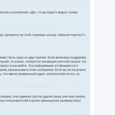
атель в положение «Да», то вы будете видны только
ода, щелкните на этой странице ссылку «Забыли пароль?»,
может быть одна из двух причин. Если включена поддержка
лучай, то значит, требуется активация учетной записи. На
смогут в них войти. Эта информация отображается в
циям, указанными в этом сообщении. Если вы не получили
, что ввели правильный адрес электронной почты, но
трации), или администратор удалил вашу учетную запись
ивных пользователей в целях уменьшения размера базы