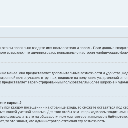
м, что вы правильно вводите имя пользователя и пароль. Если данные вводят
 Также возможно, что администратор неправильно настроил конфигурацию фор
 не менее, она предоставляет дополнительные возможности и удобства, не
ктронной почте, участие в группах, подписки на получение уведомлений о п
, но предоставляет зарегистрированным пользователям более широкие и удо
мя и пароль?
ть при каждом посещении» на странице входа, то сможете оставаться под с
аться вашей учетной записью. Для того чтобы вам не приходилось вводить имя
омендуем делать это на общедоступном компьютере, например в библиотеке, 
т, то это значит, что администратор отключил эту возможность.