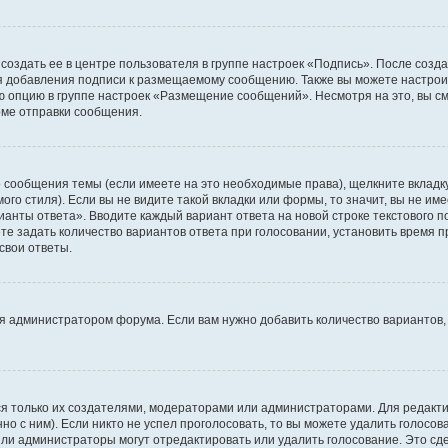
создать ее в центре пользователя в группе настроек «Подпись». После созд
 добавления подписи к размещаемому сообщению. Также вы можете настроит
опцию в группе настроек «Размещение сообщений». Несмотря на это, вы с
рме отправки сообщения.
 сообщения темы (если имеете на это необходимые права), щелкните вкладк
го стиля). Если вы не видите такой вкладки или формы, то значит, вы не име
рианты ответа». Вводите каждый вариант ответа на новой строке текстового 
 задать количество вариантов ответа при голосовании, установить время пр
свои ответы.
я администратором форума. Если вам нужно добавить количество вариантов,
ться только их создателями, модераторами или администраторами. Для редак
но с ним). Если никто не успел проголосовать, то вы можете удалить голосо
или администраторы могут отредактировать или удалить голосование. Это сд