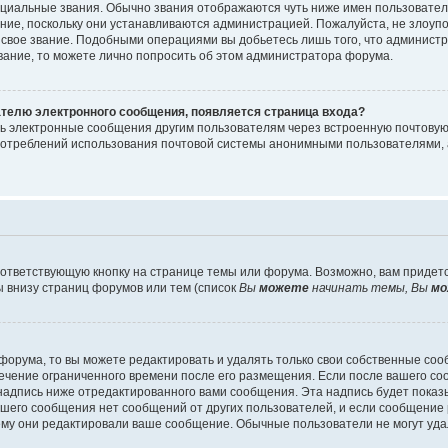
циальные звания. Обычно звания отображаются чуть ниже имен пользователе
ание, поскольку они устанавливаются администрацией. Пожалуйста, не злоу
 свое звание. Подобными операциями вы добьетесь лишь того, что админист
звание, то можете лично попросить об этом администратора форума.
ателю электронного сообщения, появляется страница входа?
ть электронные сообщения другим пользователям через встроенную почтову
отреблений использования почтовой системы анонимными пользователями, 
ответствующую кнопку на странице темы или форума. Возможно, вам придет
 внизу страниц форумов или тем (список
Вы
можете
начинать темы, Вы
мо
орума, то вы можете редактировать и удалять только свои собственные со
течение ограниченного времени после его размещения. Если после вашего с
дпись ниже отредактированного вами сообщения. Эта надпись будет показыв
вашего сообщения нет сообщений от других пользователей, и если сообщени
чему они редактировали ваше сообщение. Обычные пользователи не могут уда