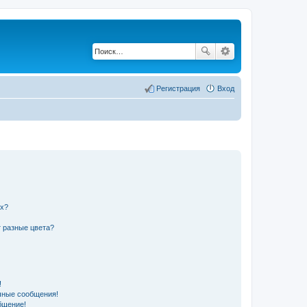
Регистрация
Вход
их?
 разные цвета?
!
чные сообщения!
бщение!