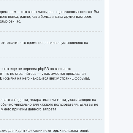
временем — это всего лишь разница в часовых поясах. Вы
го пояса, равно, как и большинства других настроек,
рямо сейчас.
 это значит, что время неправильно установлено на
никто еще не перевел phpBB на ваш язык.
ет, то не стесняйтесь — у вас имеется прекрасная
 (ссылка на него находится внизу страниц форума).
о это звёздочки, квадратики или точки, указывающие на
и обычно уникально для каждого пользователя. Если вы не
 у него причины данного запрета.
акже для идентификации некоторых пользователей.