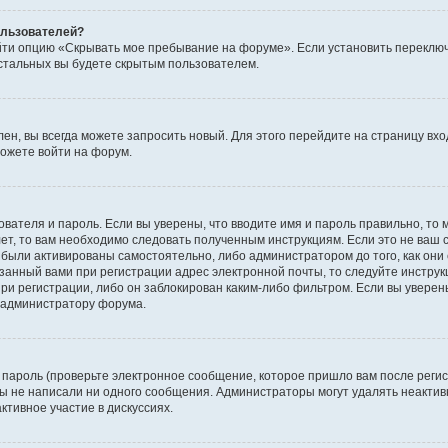
пользователей?
йти опцию «Скрывать мое пребывание на форуме». Если установить переключ
стальных вы будете скрытым пользователем.
лен, вы всегда можете запросить новый. Для этого перейдите на страницу вх
ожете войти на форум.
ователя и пароль. Если вы уверены, что вводите имя и пароль правильно, то 
ет, то вам необходимо следовать полученным инструкциям. Если это не ваш с
были активированы самостоятельно, либо администратором до того, как они 
занный вами при регистрации адрес электронной почты, то следуйте инструк
ри регистрации, либо он заблокирован каким-либо фильтром. Если вы уверены
к администратору форума.
пароль (проверьте электронное сообщение, которое пришло вам после регис
 вы не написали ни одного сообщения. Администраторы могут удалять неакт
ктивное участие в дискуссиях.