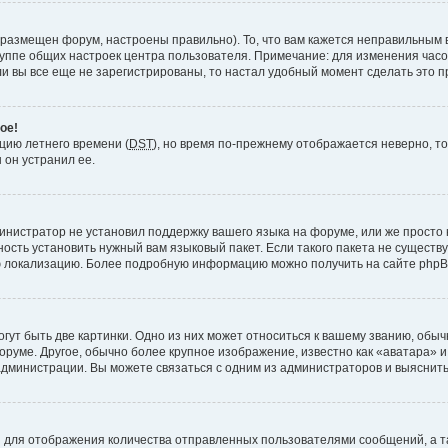
 размещен форум, настроены правильно). То, что вам кажется неправильным 
руппе общих настроек центра пользователя. Примечание: для изменения часово
 вы все еще не зарегистрированы, то настал удобный момент сделать это п
ое!
пцию летнего времени (
DST
), но время по-прежнему отображается неверно, то
 он устранил ее.
инистратор не установил поддержку вашего языка на форуме, или же просто 
ость установить нужный вам языковый пакет. Если такого пакета не существу
ю локализацию. Более подробную информацию можно получить на сайте phpBB
ут быть две картинки. Одно из них может относиться к вашему званию, обычн
форуме. Другое, обычно более крупное изображение, известно как «аватара» 
администрации. Вы можете связаться с одним из администраторов и выяснить
 для отображения количества отправленных пользователями сообщений, а т