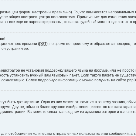
 размещен форум, настроены правильно). То, что вам кажется неправильным 
руппе общих настроек центра пользователя. Примечание: для изменения часово
 вы все еще не зарегистрированы, то настал удобный момент сделать это п
ое!
пцию летнего времени (
DST
), но время по-прежнему отображается неверно, то
 он устранил ее.
инистратор не установил поддержку вашего языка на форуме, или же просто 
ость установить нужный вам языковый пакет. Если такого пакета не существу
ю локализацию. Более подробную информацию можно получить на сайте phpBB
ут быть две картинки. Одно из них может относиться к вашему званию, обычн
форуме. Другое, обычно более крупное изображение, известно как «аватара» 
администрации. Вы можете связаться с одним из администраторов и выяснить
 для отображения количества отправленных пользователями сообщений, а т