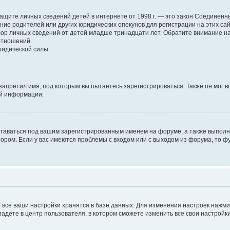
н о защите личных сведений детей в интернете от 1998 г. — это закон Соедине
е родителей или других юридических опекунов для регистрации на этих са
бор личных сведений от детей младше тринадцати лет. Обратите внимание на
отношений.
ридической силы.
запретил имя, под которым вы пытаетесь зарегистрироваться. Также он мог 
ой информации.
ставаться под вашим зарегистрированным именем на форуме, а также выполня
ром. Если у вас имеются проблемы с входом или с выходом из форума, то ф
 все ваши настройки хранятся в базе данных. Для изменения настроек нажм
падете в центр пользователя, в котором сможете изменить все свои настройки