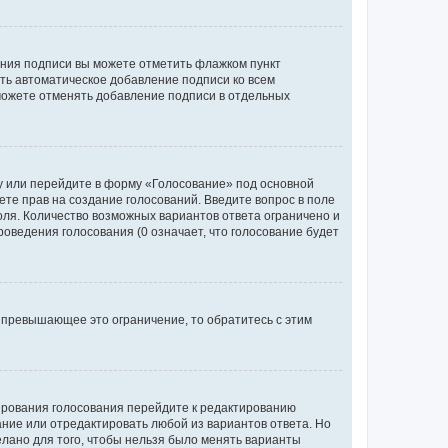
ания подписи вы можете отметить флажком пункт
ь автоматическое добавление подписи ко всем
можете отменять добавление подписи в отдельных
у или перейдите в форму «Голосование» под основной
ете прав на создание голосований. Введите вопрос в поле
поля. Количество возможных вариантов ответа ограничено и
оведения голосования (0 означает, что голосование будет
 превышающее это ограничение, то обратитесь с этим
тирования голосования перейдите к редактированию
вание или отредактировать любой из вариантов ответа. Но
елано для того, чтобы нельзя было менять варианты