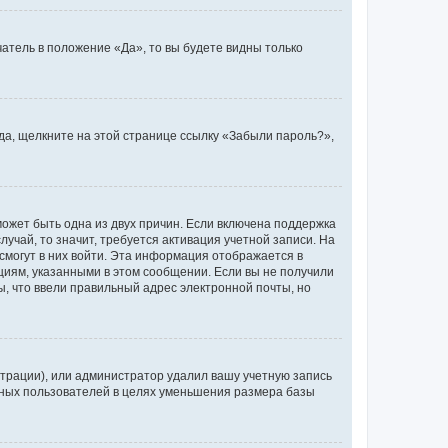
атель в положение «Да», то вы будете видны только
ода, щелкните на этой странице ссылку «Забыли пароль?»,
может быть одна из двух причин. Если включена поддержка
лучай, то значит, требуется активация учетной записи. На
смогут в них войти. Эта информация отображается в
циям, указанными в этом сообщении. Если вы не получили
, что ввели правильный адрес электронной почты, но
трации), или администратор удалил вашу учетную запись
ивных пользователей в целях уменьшения размера базы