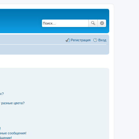
Регистрация
Вход
их?
 разные цвета?
!
чные сообщения!
бщение!