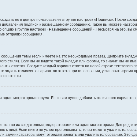
создать ее в центре пользователя в группе настроек «Подпись». После созд
 добавления подписи к размещаемому сообщению. Также вы можете настроит
опцию в группе настроек «Размещение сообщений». Несмотря на это, вы с
рме отправки сообщения.
 сообщения темы (если имеете на это необходимые права), щелкните вкладк
го стиля). Если вы не видите такой вкладки или формы, то значит, вы не име
рианты ответа». Вводите каждый вариант ответа на новой строке текстового 
 задать количество вариантов ответа при голосовании, установить время пр
свои ответы.
я администратором форума. Если вам нужно добавить количество вариантов,
ться только их создателями, модераторами или администраторами. Для редак
но с ним). Если никто не успел проголосовать, то вы можете удалить голосо
или администраторы могут отредактировать или удалить голосование. Это сд