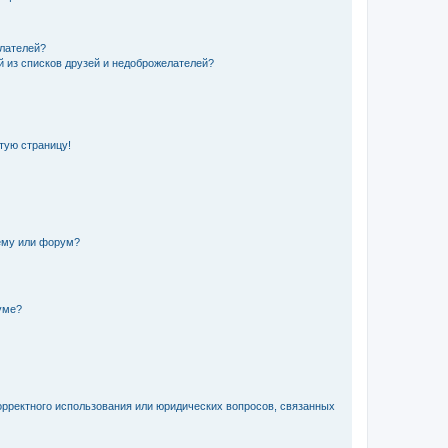
елателей?
й из списков друзей и недоброжелателей?
стую страницу!
ему или форум?
уме?
орректного использования или юридических вопросов, связанных