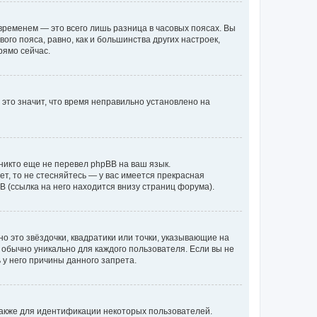
временем — это всего лишь разница в часовых поясах. Вы
го пояса, равно, как и большинства других настроек,
рямо сейчас.
 это значит, что время неправильно установлено на
никто еще не перевел phpBB на ваш язык.
ет, то не стесняйтесь — у вас имеется прекрасная
 (ссылка на него находится внизу страниц форума).
о это звёздочки, квадратики или точки, указывающие на
и обычно уникально для каждого пользователя. Если вы не
 у него причины данного запрета.
акже для идентификации некоторых пользователей.