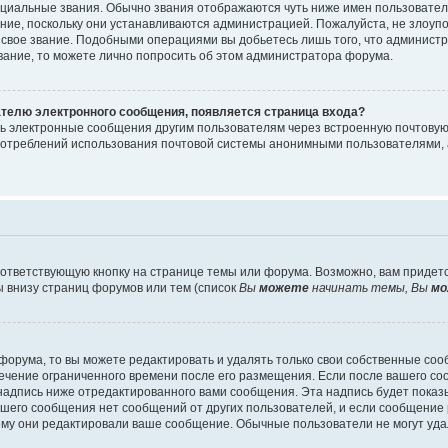
циальные звания. Обычно звания отображаются чуть ниже имен пользователе
ание, поскольку они устанавливаются администрацией. Пожалуйста, не злоу
 свое звание. Подобными операциями вы добьетесь лишь того, что админист
звание, то можете лично попросить об этом администратора форума.
ателю электронного сообщения, появляется страница входа?
ть электронные сообщения другим пользователям через встроенную почтову
отреблений использования почтовой системы анонимными пользователями, 
ответствующую кнопку на странице темы или форума. Возможно, вам придет
 внизу страниц форумов или тем (список
Вы
можете
начинать темы, Вы
мо
орума, то вы можете редактировать и удалять только свои собственные со
течение ограниченного времени после его размещения. Если после вашего с
дпись ниже отредактированного вами сообщения. Эта надпись будет показыв
вашего сообщения нет сообщений от других пользователей, и если сообщени
чему они редактировали ваше сообщение. Обычные пользователи не могут уда