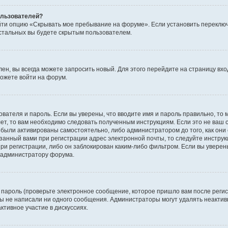
пользователей?
йти опцию «Скрывать мое пребывание на форуме». Если установить переключ
стальных вы будете скрытым пользователем.
лен, вы всегда можете запросить новый. Для этого перейдите на страницу вх
ожете войти на форум.
ователя и пароль. Если вы уверены, что вводите имя и пароль правильно, то 
ет, то вам необходимо следовать полученным инструкциям. Если это не ваш с
были активированы самостоятельно, либо администратором до того, как они 
занный вами при регистрации адрес электронной почты, то следуйте инструк
ри регистрации, либо он заблокирован каким-либо фильтром. Если вы уверены
к администратору форума.
пароль (проверьте электронное сообщение, которое пришло вам после регис
 вы не написали ни одного сообщения. Администраторы могут удалять неакт
ктивное участие в дискуссиях.