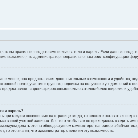
м, что вы правильно вводите имя пользователя и пароль. Если данные вводят
 Также возможно, что администратор неправильно настроил конфигурацию фор
 не менее, она предоставляет дополнительные возможности и удобства, не
ктронной почте, участие в группах, подписки на получение уведомлений о п
, но предоставляет зарегистрированным пользователям более широкие и удо
мя и пароль?
ть при каждом посещении» на странице входа, то сможете оставаться под с
аться вашей учетной записью. Для того чтобы вам не приходилось вводить имя
омендуем делать это на общедоступном компьютере, например в библиотеке, 
т, то это значит, что администратор отключил эту возможность.