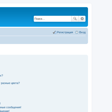
Регистрация
Вход
их?
 разные цвета?
!
чные сообщения!
бщение!