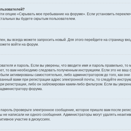
пользователей?
йти опцию «Скрывать мое пребывание на форуме». Если установить переключ
стальных вы будете скрытым пользователем.
лен, вы всегда можете запросить новый. Для этого перейдите на страницу вх
ожете войти на форум.
ователя и пароль. Если вы уверены, что вводите имя и пароль правильно, то 
ет, то вам необходимо следовать полученным инструкциям. Если это не ваш с
были активированы самостоятельно, либо администратором до того, как они 
занный вами при регистрации адрес электронной почты, то следуйте инструк
ри регистрации, либо он заблокирован каким-либо фильтром. Если вы уверены
к администратору форума.
пароль (проверьте электронное сообщение, которое пришло вам после регис
 вы не написали ни одного сообщения. Администраторы могут удалять неакт
ктивное участие в дискуссиях.