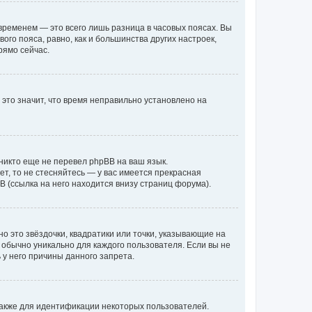
временем — это всего лишь разница в часовых поясах. Вы
го пояса, равно, как и большинства других настроек,
рямо сейчас.
 это значит, что время неправильно установлено на
никто еще не перевел phpBB на ваш язык.
ет, то не стесняйтесь — у вас имеется прекрасная
 (ссылка на него находится внизу страниц форума).
о это звёздочки, квадратики или точки, указывающие на
и обычно уникально для каждого пользователя. Если вы не
 у него причины данного запрета.
акже для идентификации некоторых пользователей.