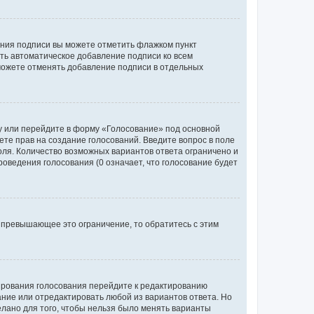
ания подписи вы можете отметить флажком пункт
ь автоматическое добавление подписи ко всем
можете отменять добавление подписи в отдельных
у или перейдите в форму «Голосование» под основной
ете прав на создание голосований. Введите вопрос в поле
поля. Количество возможных вариантов ответа ограничено и
оведения голосования (0 означает, что голосование будет
 превышающее это ограничение, то обратитесь с этим
тирования голосования перейдите к редактированию
вание или отредактировать любой из вариантов ответа. Но
елано для того, чтобы нельзя было менять варианты