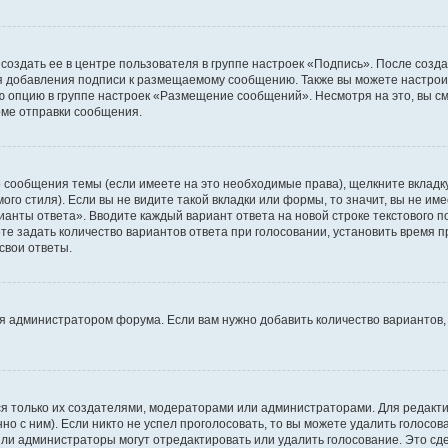
создать ее в центре пользователя в группе настроек «Подпись». После созд
 добавления подписи к размещаемому сообщению. Также вы можете настроит
опцию в группе настроек «Размещение сообщений». Несмотря на это, вы с
рме отправки сообщения.
 сообщения темы (если имеете на это необходимые права), щелкните вкладк
го стиля). Если вы не видите такой вкладки или формы, то значит, вы не име
рианты ответа». Вводите каждый вариант ответа на новой строке текстового 
 задать количество вариантов ответа при голосовании, установить время пр
свои ответы.
я администратором форума. Если вам нужно добавить количество вариантов,
ться только их создателями, модераторами или администраторами. Для редак
но с ним). Если никто не успел проголосовать, то вы можете удалить голосо
или администраторы могут отредактировать или удалить голосование. Это сд