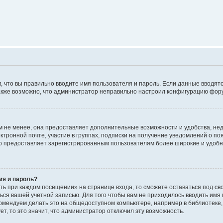
м, что вы правильно вводите имя пользователя и пароль. Если данные вводят
 Также возможно, что администратор неправильно настроил конфигурацию фор
 не менее, она предоставляет дополнительные возможности и удобства, не
ктронной почте, участие в группах, подписки на получение уведомлений о п
, но предоставляет зарегистрированным пользователям более широкие и удо
мя и пароль?
ть при каждом посещении» на странице входа, то сможете оставаться под с
аться вашей учетной записью. Для того чтобы вам не приходилось вводить имя
омендуем делать это на общедоступном компьютере, например в библиотеке, 
т, то это значит, что администратор отключил эту возможность.