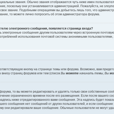
циальные звания. Обычно звания отображаются чуть ниже имен пользователе
ание, поскольку они устанавливаются администрацией. Пожалуйста, не злоу
 свое звание. Подобными операциями вы добьетесь лишь того, что админист
звание, то можете лично попросить об этом администратора форума.
ателю электронного сообщения, появляется страница входа?
ть электронные сообщения другим пользователям через встроенную почтову
отреблений использования почтовой системы анонимными пользователями, 
ответствующую кнопку на странице темы или форума. Возможно, вам придет
 внизу страниц форумов или тем (список
Вы
можете
начинать темы, Вы
мо
орума, то вы можете редактировать и удалять только свои собственные со
течение ограниченного времени после его размещения. Если после вашего с
дпись ниже отредактированного вами сообщения. Эта надпись будет показыв
вашего сообщения нет сообщений от других пользователей, и если сообщени
чему они редактировали ваше сообщение. Обычные пользователи не могут уда