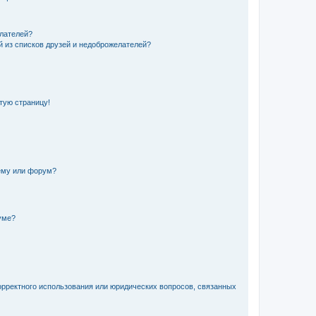
елателей?
й из списков друзей и недоброжелателей?
стую страницу!
ему или форум?
уме?
орректного использования или юридических вопросов, связанных