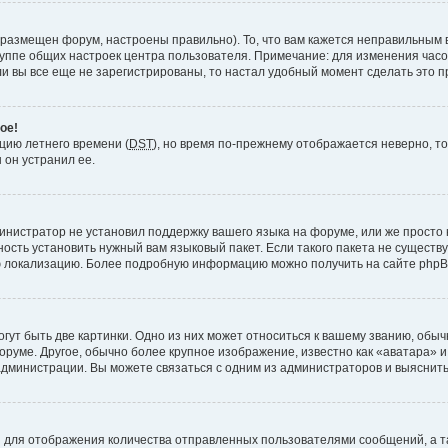
 размещен форум, настроены правильно). То, что вам кажется неправильным 
руппе общих настроек центра пользователя. Примечание: для изменения часово
 вы все еще не зарегистрированы, то настал удобный момент сделать это п
ое!
пцию летнего времени (
DST
), но время по-прежнему отображается неверно, то
 он устранил ее.
инистратор не установил поддержку вашего языка на форуме, или же просто 
ость установить нужный вам языковый пакет. Если такого пакета не существу
ю локализацию. Более подробную информацию можно получить на сайте phpBB
ут быть две картинки. Одно из них может относиться к вашему званию, обычн
форуме. Другое, обычно более крупное изображение, известно как «аватара» 
администрации. Вы можете связаться с одним из администраторов и выяснить
 для отображения количества отправленных пользователями сообщений, а т