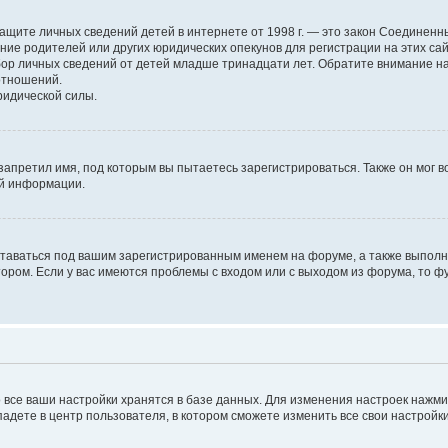
н о защите личных сведений детей в интернете от 1998 г. — это закон Соедине
е родителей или других юридических опекунов для регистрации на этих са
бор личных сведений от детей младше тринадцати лет. Обратите внимание на
отношений.
ридической силы.
запретил имя, под которым вы пытаетесь зарегистрироваться. Также он мог 
ой информации.
ставаться под вашим зарегистрированным именем на форуме, а также выполня
ром. Если у вас имеются проблемы с входом или с выходом из форума, то ф
 все ваши настройки хранятся в базе данных. Для изменения настроек нажм
падете в центр пользователя, в котором сможете изменить все свои настройки