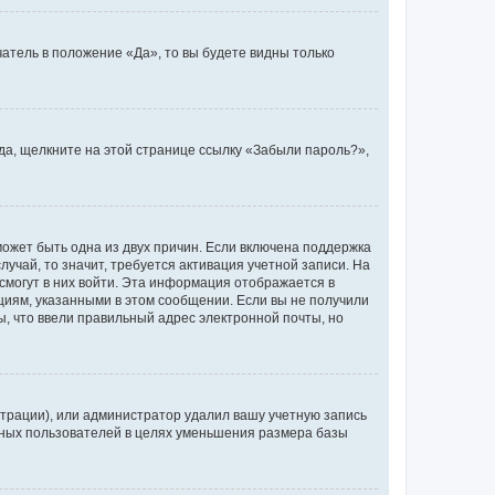
атель в положение «Да», то вы будете видны только
ода, щелкните на этой странице ссылку «Забыли пароль?»,
может быть одна из двух причин. Если включена поддержка
лучай, то значит, требуется активация учетной записи. На
смогут в них войти. Эта информация отображается в
циям, указанными в этом сообщении. Если вы не получили
, что ввели правильный адрес электронной почты, но
трации), или администратор удалил вашу учетную запись
ивных пользователей в целях уменьшения размера базы