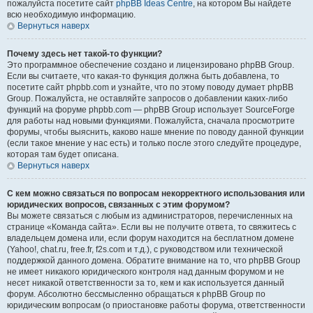
пожалуйста посетите сайт
phpBB Ideas Centre
, на котором Вы найдете
всю необходимую информацию.
Вернуться наверх
Почему здесь нет такой-то функции?
Это программное обеспечение создано и лицензировано phpBB Group.
Если вы считаете, что какая-то функция должна быть добавлена, то
посетите сайт phpbb.com и узнайте, что по этому поводу думает phpBB
Group. Пожалуйста, не оставляйте запросов о добавлении каких-либо
функций на форуме phpbb.com — phpBB Group использует SourceForge
для работы над новыми функциями. Пожалуйста, сначала просмотрите
форумы, чтобы выяснить, каково наше мнение по поводу данной функции
(если такое мнение у нас есть) и только после этого следуйте процедуре,
которая там будет описана.
Вернуться наверх
С кем можно связаться по вопросам некорректного использования или
юридических вопросов, связанных с этим форумом?
Вы можете связаться с любым из администраторов, перечисленных на
странице «Команда сайта». Если вы не получите ответа, то свяжитесь с
владельцем домена или, если форум находится на бесплатном домене
(Yahoo!, chat.ru, free.fr, f2s.com и т.д.), с руководством или технической
поддержкой данного домена. Обратите внимание на то, что phpBB Group
не имеет никакого юридического контроля над данным форумом и не
несет никакой ответственности за то, кем и как используется данный
форум. Абсолютно бессмысленно обращаться к phpBB Group по
юридическим вопросам (о приостановке работы форума, ответственности