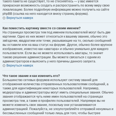
такого пакета не существует, то не стесняйтесь — у вас имеется
прекрасная возможность создать и распространить по всему миру свою
локализацию. Более подробную информацию можно получить на сайте
phpBB (ссылка на него находится внизу страниц форума).
Вернуться наверх
Как поместить картинку вместе со своим именем?
На страницах просмотра тем под именем пользователей могут быть две
картинки. Одно из них может относиться к вашему званию, обычно это
звёздочки, квадратики или точки, указывающие на то, сколько сообщений
вы оставили или на ваш статус на форуме. Другое, обычно более крупное
изображение, известно как «аватара» и обычно уникально для каждого
пользователя. Если вы не можете использовать аватары, то значит
таково решение администрации. Вы можете связаться с одним из
администраторов и выяснить у него причины данного запрета.
Вернуться наверх
Что такое звание и как изменить его?
Большинство сетевых форумов используют систему званий для
отображения количества отправленных пользователями сообщений, а
также для идентификации некоторых пользователей. Например,
модераторы и администраторы могут иметь специальные звания. Обычно
звания отображаются чуть ниже имен пользователей на страницах
просмотра тем, а также в профилях пользователей. Напрямую вы не
можете изменить свое звание, поскольку они устанавливаются
администрацией. Пожалуйста, не злоупотребляйте отправкой ненужных и
бессмысленных сообщений только лишь для того, чтобы быстрее