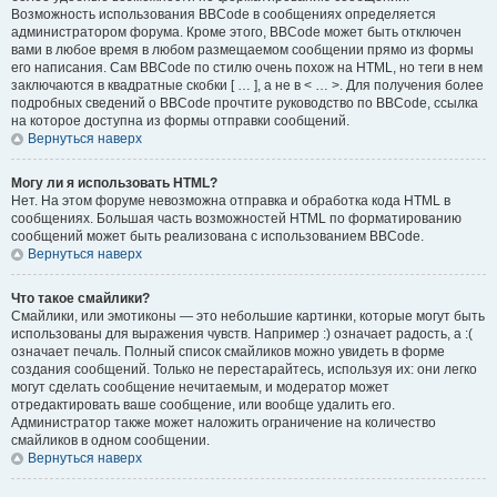
Возможность использования BBCode в сообщениях определяется
администратором форума. Кроме этого, BBCode может быть отключен
вами в любое время в любом размещаемом сообщении прямо из формы
его написания. Сам BBCode по стилю очень похож на HTML, но теги в нем
заключаются в квадратные скобки [ … ], а не в < … >. Для получения более
подробных сведений о BBCode прочтите руководство по BBCode, ссылка
на которое доступна из формы отправки сообщений.
Вернуться наверх
Могу ли я использовать HTML?
Нет. На этом форуме невозможна отправка и обработка кода HTML в
сообщениях. Большая часть возможностей HTML по форматированию
сообщений может быть реализована с использованием BBCode.
Вернуться наверх
Что такое смайлики?
Смайлики, или эмотиконы — это небольшие картинки, которые могут быть
использованы для выражения чувств. Например :) означает радость, а :(
означает печаль. Полный список смайликов можно увидеть в форме
создания сообщений. Только не перестарайтесь, используя их: они легко
могут сделать сообщение нечитаемым, и модератор может
отредактировать ваше сообщение, или вообще удалить его.
Администратор также может наложить ограничение на количество
смайликов в одном сообщении.
Вернуться наверх