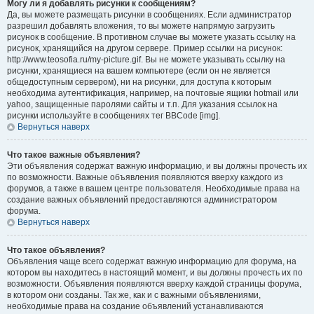
Могу ли я добавлять рисунки к сообщениям?
Да, вы можете размещать рисунки в сообщениях. Если администратор
разрешил добавлять вложения, то вы можете напрямую загрузить
рисунок в сообщение. В противном случае вы можете указать ссылку на
рисунок, хранящийся на другом сервере. Пример ссылки на рисунок:
http://www.teosofia.ru/my-picture.gif. Вы не можете указывать ссылку на
рисунки, хранящиеся на вашем компьютере (если он не является
общедоступным сервером), ни на рисунки, для доступа к которым
необходима аутентификация, например, на почтовые ящики hotmail или
yahoo, защищенные паролями сайты и т.п. Для указания ссылок на
рисунки используйте в сообщениях тег BBCode [img].
Вернуться наверх
Что такое важные объявления?
Эти объявления содержат важную информацию, и вы должны прочесть их
по возможности. Важные объявления появляются вверху каждого из
форумов, а также в вашем центре пользователя. Необходимые права на
создание важных объявлений предоставляются администратором
форума.
Вернуться наверх
Что такое объявления?
Объявления чаще всего содержат важную информацию для форума, на
котором вы находитесь в настоящий момент, и вы должны прочесть их по
возможности. Объявления появляются вверху каждой страницы форума,
в котором они созданы. Так же, как и с важными объявлениями,
необходимые права на создание объявлений устанавливаются