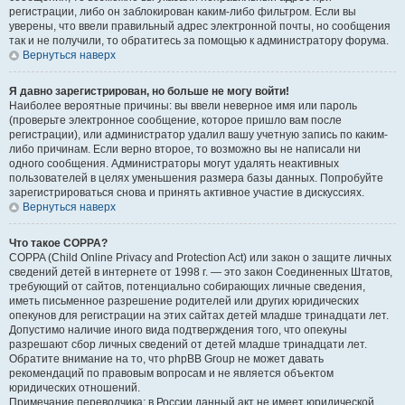
регистрации, либо он заблокирован каким-либо фильтром. Если вы
уверены, что ввели правильный адрес электронной почты, но сообщения
так и не получили, то обратитесь за помощью к администратору форума.
Вернуться наверх
Я давно зарегистрирован, но больше не могу войти!
Наиболее вероятные причины: вы ввели неверное имя или пароль
(проверьте электронное сообщение, которое пришло вам после
регистрации), или администратор удалил вашу учетную запись по каким-
либо причинам. Если верно второе, то возможно вы не написали ни
одного сообщения. Администраторы могут удалять неактивных
пользователей в целях уменьшения размера базы данных. Попробуйте
зарегистрироваться снова и принять активное участие в дискуссиях.
Вернуться наверх
Что такое COPPA?
COPPA (Child Online Privacy and Protection Act) или закон о защите личных
сведений детей в интернете от 1998 г. — это закон Соединенных Штатов,
требующий от сайтов, потенциально собирающих личные сведения,
иметь письменное разрешение родителей или других юридических
опекунов для регистрации на этих сайтах детей младше тринадцати лет.
Допустимо наличие иного вида подтверждения того, что опекуны
разрешают сбор личных сведений от детей младше тринадцати лет.
Обратите внимание на то, что phpBB Group не может давать
рекомендаций по правовым вопросам и не является объектом
юридических отношений.
Примечание переводчика: в России данный акт не имеет юридической