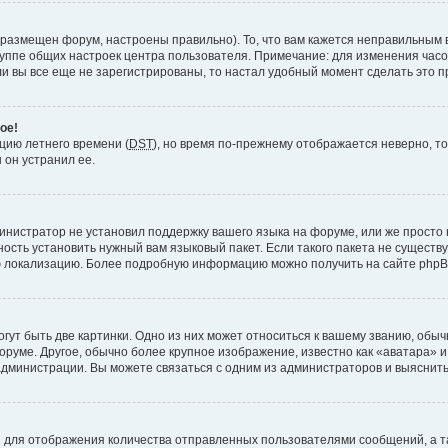
 размещен форум, настроены правильно). То, что вам кажется неправильным 
руппе общих настроек центра пользователя. Примечание: для изменения часово
 вы все еще не зарегистрированы, то настал удобный момент сделать это п
ое!
пцию летнего времени (
DST
), но время по-прежнему отображается неверно, то
 он устранил ее.
инистратор не установил поддержку вашего языка на форуме, или же просто 
ость установить нужный вам языковый пакет. Если такого пакета не существу
ю локализацию. Более подробную информацию можно получить на сайте phpBB
ут быть две картинки. Одно из них может относиться к вашему званию, обычн
форуме. Другое, обычно более крупное изображение, известно как «аватара» 
администрации. Вы можете связаться с одним из администраторов и выяснить
 для отображения количества отправленных пользователями сообщений, а т