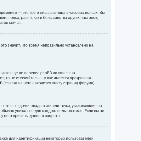
временем — это всего лишь разница в часовых поясах. Вы
го пояса, равно, как и большинства других настроек,
рямо сейчас.
 это значит, что время неправильно установлено на
никто еще не перевел phpBB на ваш язык.
ет, то не стесняйтесь — у вас имеется прекрасная
 (ссылка на него находится внизу страниц форума).
о это звёздочки, квадратики или точки, указывающие на
и обычно уникально для каждого пользователя. Если вы не
 у него причины данного запрета.
акже для идентификации некоторых пользователей.