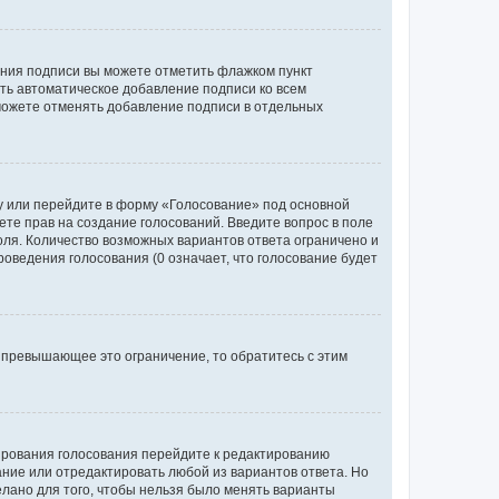
ания подписи вы можете отметить флажком пункт
ь автоматическое добавление подписи ко всем
можете отменять добавление подписи в отдельных
у или перейдите в форму «Голосование» под основной
ете прав на создание голосований. Введите вопрос в поле
поля. Количество возможных вариантов ответа ограничено и
оведения голосования (0 означает, что голосование будет
 превышающее это ограничение, то обратитесь с этим
тирования голосования перейдите к редактированию
вание или отредактировать любой из вариантов ответа. Но
елано для того, чтобы нельзя было менять варианты