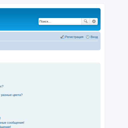
Регистрация
Вход
их?
 разные цвета?
!
чные сообщения!
бщение!