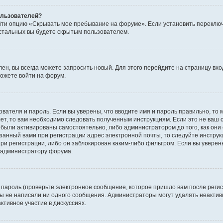
пользователей?
йти опцию «Скрывать мое пребывание на форуме». Если установить переключ
стальных вы будете скрытым пользователем.
лен, вы всегда можете запросить новый. Для этого перейдите на страницу вх
ожете войти на форум.
ователя и пароль. Если вы уверены, что вводите имя и пароль правильно, то 
ет, то вам необходимо следовать полученным инструкциям. Если это не ваш с
были активированы самостоятельно, либо администратором до того, как они 
занный вами при регистрации адрес электронной почты, то следуйте инструк
ри регистрации, либо он заблокирован каким-либо фильтром. Если вы уверены
к администратору форума.
пароль (проверьте электронное сообщение, которое пришло вам после регис
 вы не написали ни одного сообщения. Администраторы могут удалять неакт
ктивное участие в дискуссиях.