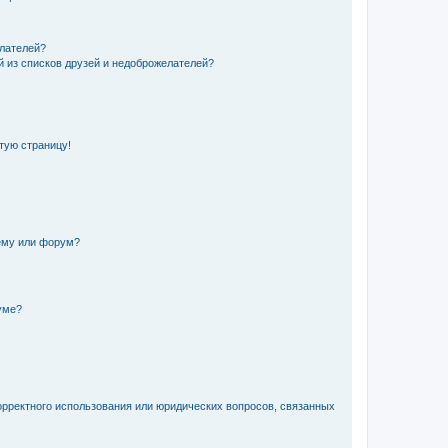
елателей?
й из списков друзей и недоброжелателей?
стую страницу!
ему или форум?
уме?
орректного использования или юридических вопросов, связанных