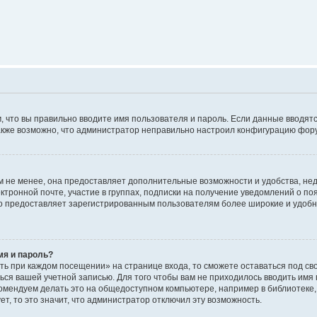
м, что вы правильно вводите имя пользователя и пароль. Если данные вводят
 Также возможно, что администратор неправильно настроил конфигурацию фор
 не менее, она предоставляет дополнительные возможности и удобства, не
ктронной почте, участие в группах, подписки на получение уведомлений о п
, но предоставляет зарегистрированным пользователям более широкие и удо
мя и пароль?
ть при каждом посещении» на странице входа, то сможете оставаться под с
аться вашей учетной записью. Для того чтобы вам не приходилось вводить имя
омендуем делать это на общедоступном компьютере, например в библиотеке, 
т, то это значит, что администратор отключил эту возможность.