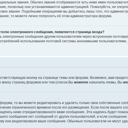
циальные звания. Обычно звания отображаются чуть ниже имен пользователе
ание, поскольку они устанавливаются администрацией. Пожалуйста, не злоу
 свое звание. Подобными операциями вы добьетесь лишь того, что админист
звание, то можете лично попросить об этом администратора форума.
ателю электронного сообщения, появляется страница входа?
ть электронные сообщения другим пользователям через встроенную почтову
отреблений использования почтовой системы анонимными пользователями, 
ответствующую кнопку на странице темы или форума. Возможно, вам придет
 внизу страниц форумов или тем (список
Вы
можете
начинать темы, Вы
мо
орума, то вы можете редактировать и удалять только свои собственные со
течение ограниченного времени после его размещения. Если после вашего с
дпись ниже отредактированного вами сообщения. Эта надпись будет показыв
вашего сообщения нет сообщений от других пользователей, и если сообщени
чему они редактировали ваше сообщение. Обычные пользователи не могут уда