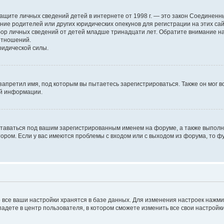
н о защите личных сведений детей в интернете от 1998 г. — это закон Соедине
е родителей или других юридических опекунов для регистрации на этих са
бор личных сведений от детей младше тринадцати лет. Обратите внимание на
отношений.
ридической силы.
запретил имя, под которым вы пытаетесь зарегистрироваться. Также он мог 
ой информации.
ставаться под вашим зарегистрированным именем на форуме, а также выполня
ром. Если у вас имеются проблемы с входом или с выходом из форума, то ф
 все ваши настройки хранятся в базе данных. Для изменения настроек нажм
падете в центр пользователя, в котором сможете изменить все свои настройки