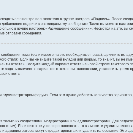
создать ее в центре пользователя в группе настроек «Подпись». После созд
 добавления подписи к размещаемому сообщению. Также вы можете настроит
опцию в группе настроек «Размещение сообщений». Несмотря на это, вы с
рме отправки сообщения.
 сообщения темы (если имеете на это необходимые права), щелкните вкладк
го стиля). Если вы не видите такой вкладки или формы, то значит, вы не име
рианты ответа». Вводите каждый вариант ответа на новой строке текстового 
 задать количество вариантов ответа при голосовании, установить время пр
свои ответы.
я администратором форума. Если вам нужно добавить количество вариантов,
ться только их создателями, модераторами или администраторами. Для редак
но с ним). Если никто не успел проголосовать, то вы можете удалить голосо
или администраторы могут отредактировать или удалить голосование. Это сд