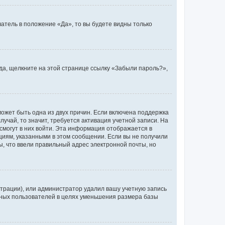
атель в положение «Да», то вы будете видны только
ода, щелкните на этой странице ссылку «Забыли пароль?»,
может быть одна из двух причин. Если включена поддержка
лучай, то значит, требуется активация учетной записи. На
смогут в них войти. Эта информация отображается в
циям, указанными в этом сообщении. Если вы не получили
, что ввели правильный адрес электронной почты, но
трации), или администратор удалил вашу учетную запись
ивных пользователей в целях уменьшения размера базы