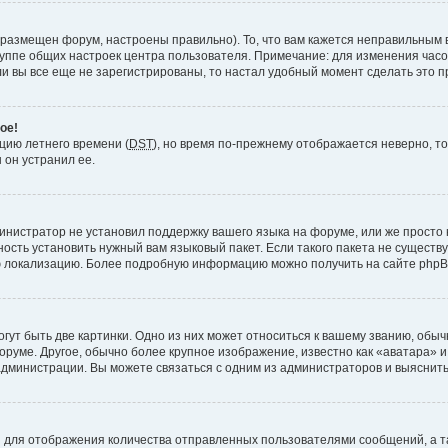
 размещен форум, настроены правильно). То, что вам кажется неправильным 
руппе общих настроек центра пользователя. Примечание: для изменения часово
 вы все еще не зарегистрированы, то настал удобный момент сделать это п
ое!
пцию летнего времени (
DST
), но время по-прежнему отображается неверно, то
 он устранил ее.
инистратор не установил поддержку вашего языка на форуме, или же просто 
ость установить нужный вам языковый пакет. Если такого пакета не существу
ю локализацию. Более подробную информацию можно получить на сайте phpBB
ут быть две картинки. Одно из них может относиться к вашему званию, обычн
форуме. Другое, обычно более крупное изображение, известно как «аватара» 
администрации. Вы можете связаться с одним из администраторов и выяснить
 для отображения количества отправленных пользователями сообщений, а т