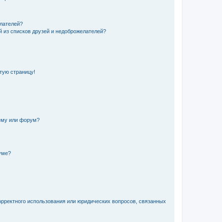
елателей?
й из списков друзей и недоброжелателей?
стую страницу!
ему или форум?
уме?
орректного использования или юридических вопросов, связанных