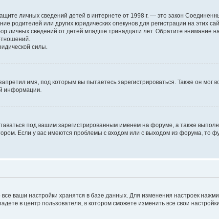
н о защите личных сведений детей в интернете от 1998 г. — это закон Соедине
е родителей или других юридических опекунов для регистрации на этих са
бор личных сведений от детей младше тринадцати лет. Обратите внимание на
отношений.
ридической силы.
запретил имя, под которым вы пытаетесь зарегистрироваться. Также он мог 
ой информации.
ставаться под вашим зарегистрированным именем на форуме, а также выполня
ром. Если у вас имеются проблемы с входом или с выходом из форума, то ф
 все ваши настройки хранятся в базе данных. Для изменения настроек нажм
падете в центр пользователя, в котором сможете изменить все свои настройки