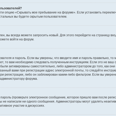
пользователей?
йти опцию «Скрывать мое пребывание на форуме». Если установить переключ
стальных вы будете скрытым пользователем.
лен, вы всегда можете запросить новый. Для этого перейдите на страницу вх
ожете войти на форум.
ователя и пароль. Если вы уверены, что вводите имя и пароль правильно, то 
ет, то вам необходимо следовать полученным инструкциям. Если это не ваш с
были активированы самостоятельно, либо администратором до того, как они 
занный вами при регистрации адрес электронной почты, то следуйте инструк
ри регистрации, либо он заблокирован каким-либо фильтром. Если вы уверены
к администратору форума.
пароль (проверьте электронное сообщение, которое пришло вам после регис
 вы не написали ни одного сообщения. Администраторы могут удалять неакт
ктивное участие в дискуссиях.