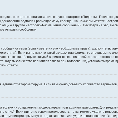
создать ее в центре пользователя в группе настроек «Подпись». После созд
 добавления подписи к размещаемому сообщению. Также вы можете настроит
опцию в группе настроек «Размещение сообщений». Несмотря на это, вы с
рме отправки сообщения.
 сообщения темы (если имеете на это необходимые права), щелкните вкладк
го стиля). Если вы не видите такой вкладки или формы, то значит, вы не име
рианты ответа». Вводите каждый вариант ответа на новой строке текстового 
 задать количество вариантов ответа при голосовании, установить время пр
свои ответы.
я администратором форума. Если вам нужно добавить количество вариантов,
ться только их создателями, модераторами или администраторами. Для редак
но с ним). Если никто не успел проголосовать, то вы можете удалить голосо
или администраторы могут отредактировать или удалить голосование. Это сд