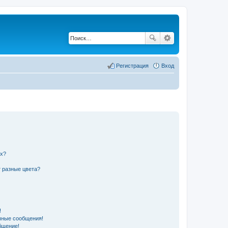
Регистрация
Вход
их?
 разные цвета?
!
чные сообщения!
бщение!