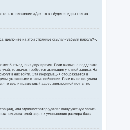
атель в положение «Да», то вы будете видны только
ода, щелкните на этой странице ссылку «Забыли пароль?»,
может быть одна из двух причин. Если включена поддержка
лучай, то значит, требуется активация учетной записи. На
смогут в них войти. Эта информация отображается в
циям, указанными в этом сообщении. Если вы не получили
, что ввели правильный адрес электронной почты, но
трации), или администратор удалил вашу учетную запись
ивных пользователей в целях уменьшения размера базы