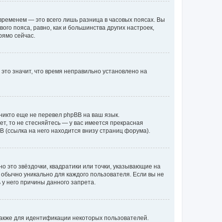
временем — это всего лишь разница в часовых поясах. Вы
го пояса, равно, как и большинства других настроек,
рямо сейчас.
 это значит, что время неправильно установлено на
никто еще не перевел phpBB на ваш язык.
ет, то не стесняйтесь — у вас имеется прекрасная
 (ссылка на него находится внизу страниц форума).
о это звёздочки, квадратики или точки, указывающие на
и обычно уникально для каждого пользователя. Если вы не
 у него причины данного запрета.
акже для идентификации некоторых пользователей.