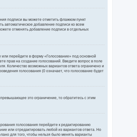
ания подписи вы можете отметить флажком пункт
ь автоматическое добавление подписи ко всем
можете отменять добавление подписи в отдельных
у или перейдите в форму «Голосование» под основной
ете прав на создание голосований. Введите вопрос в поле
поля. Количество возможных вариантов ответа ограничено и
оведения голосования (0 означает, что голосование будет
 превышающее это ограничение, то обратитесь с этим
тирования голосования перейдите к редактированию
вание или отредактировать любой из вариантов ответа. Но
елано для того, чтобы нельзя было менять варианты