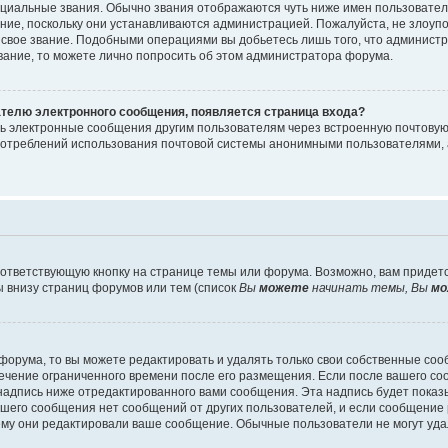
циальные звания. Обычно звания отображаются чуть ниже имен пользователе
ание, поскольку они устанавливаются администрацией. Пожалуйста, не злоу
 свое звание. Подобными операциями вы добьетесь лишь того, что админист
звание, то можете лично попросить об этом администратора форума.
ателю электронного сообщения, появляется страница входа?
ть электронные сообщения другим пользователям через встроенную почтову
отреблений использования почтовой системы анонимными пользователями, 
ответствующую кнопку на странице темы или форума. Возможно, вам придет
 внизу страниц форумов или тем (список
Вы
можете
начинать темы, Вы
мо
орума, то вы можете редактировать и удалять только свои собственные со
течение ограниченного времени после его размещения. Если после вашего с
дпись ниже отредактированного вами сообщения. Эта надпись будет показыв
вашего сообщения нет сообщений от других пользователей, и если сообщени
чему они редактировали ваше сообщение. Обычные пользователи не могут уда