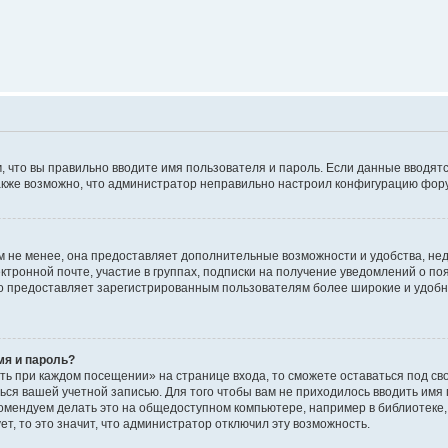
м, что вы правильно вводите имя пользователя и пароль. Если данные вводят
 Также возможно, что администратор неправильно настроил конфигурацию фор
 не менее, она предоставляет дополнительные возможности и удобства, не
ктронной почте, участие в группах, подписки на получение уведомлений о п
, но предоставляет зарегистрированным пользователям более широкие и удо
мя и пароль?
ть при каждом посещении» на странице входа, то сможете оставаться под с
аться вашей учетной записью. Для того чтобы вам не приходилось вводить имя
омендуем делать это на общедоступном компьютере, например в библиотеке, 
т, то это значит, что администратор отключил эту возможность.