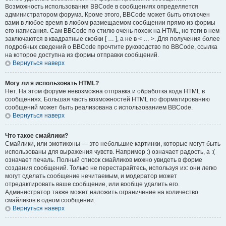
Возможность использования BBCode в сообщениях определяется
администратором форума. Кроме этого, BBCode может быть отключен
вами в любое время в любом размещаемом сообщении прямо из формы
его написания. Сам BBCode по стилю очень похож на HTML, но теги в нем
заключаются в квадратные скобки [ … ], а не в < … >. Для получения более
подробных сведений о BBCode прочтите руководство по BBCode, ссылка
на которое доступна из формы отправки сообщений.
Вернуться наверх
Могу ли я использовать HTML?
Нет. На этом форуме невозможна отправка и обработка кода HTML в
сообщениях. Большая часть возможностей HTML по форматированию
сообщений может быть реализована с использованием BBCode.
Вернуться наверх
Что такое смайлики?
Смайлики, или эмотиконы — это небольшие картинки, которые могут быть
использованы для выражения чувств. Например :) означает радость, а :(
означает печаль. Полный список смайликов можно увидеть в форме
создания сообщений. Только не перестарайтесь, используя их: они легко
могут сделать сообщение нечитаемым, и модератор может
отредактировать ваше сообщение, или вообще удалить его.
Администратор также может наложить ограничение на количество
смайликов в одном сообщении.
Вернуться наверх