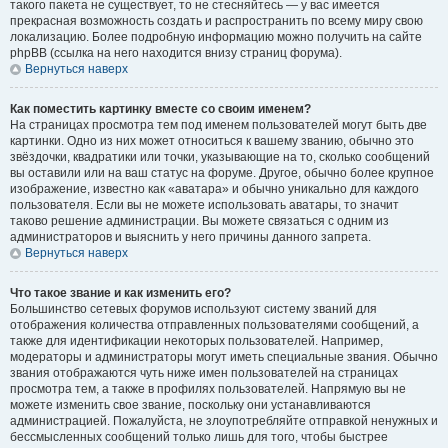
такого пакета не существует, то не стесняйтесь — у вас имеется
прекрасная возможность создать и распространить по всему миру свою
локализацию. Более подробную информацию можно получить на сайте
phpBB (ссылка на него находится внизу страниц форума).
Вернуться наверх
Как поместить картинку вместе со своим именем?
На страницах просмотра тем под именем пользователей могут быть две
картинки. Одно из них может относиться к вашему званию, обычно это
звёздочки, квадратики или точки, указывающие на то, сколько сообщений
вы оставили или на ваш статус на форуме. Другое, обычно более крупное
изображение, известно как «аватара» и обычно уникально для каждого
пользователя. Если вы не можете использовать аватары, то значит
таково решение администрации. Вы можете связаться с одним из
администраторов и выяснить у него причины данного запрета.
Вернуться наверх
Что такое звание и как изменить его?
Большинство сетевых форумов используют систему званий для
отображения количества отправленных пользователями сообщений, а
также для идентификации некоторых пользователей. Например,
модераторы и администраторы могут иметь специальные звания. Обычно
звания отображаются чуть ниже имен пользователей на страницах
просмотра тем, а также в профилях пользователей. Напрямую вы не
можете изменить свое звание, поскольку они устанавливаются
администрацией. Пожалуйста, не злоупотребляйте отправкой ненужных и
бессмысленных сообщений только лишь для того, чтобы быстрее