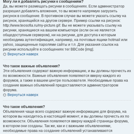
Могу ли я добавлять рисунки к сообщениям?
Да, вы можете размещать рисунки в сообщениях. Если администратор
разрешил добавлять вложения, то вы можете напрямую загрузить
рисунок в сообщение. В противном случае вы можете указать ссылку на
рисунок, хранящийся на другом сервере. Пример ссылки на рисунок:
http://www.teosofia.ru/my-picture.gif. Вы не можете указывать ссылку на
рисунки, хранящиеся на вашем компьютере (если он не является
общедоступным сервером), ни на рисунки, для доступа к которым
необходима аутентификация, например, на почтовые ящики hotmail или
yahoo, защищенные паролями сайты и т.п. Для указания ссылок на
рисунки используйте в сообщениях тег BBCode [img].
Вернуться наверх
Что такое важные объявления?
Эти объявления содержат важную информацию, и вы должны прочесть их
по возможности. Важные объявления появляются вверху каждого из
форумов, а также в вашем центре пользователя. Необходимые права на
создание важных объявлений предоставляются администратором
форума.
Вернуться наверх
Что такое объявления?
Объявления чаще всего содержат важную информацию для форума, на
котором вы находитесь в настоящий момент, и вы должны прочесть их по
возможности. Объявления появляются вверху каждой страницы форума,
в котором они созданы. Так же, как и с важными объявлениями,
необходимые права на создание объявлений устанавливаются