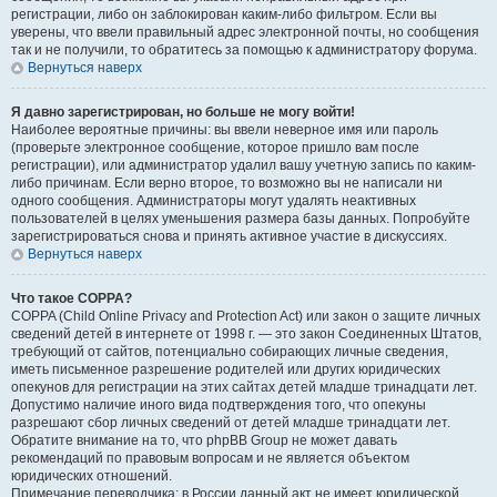
регистрации, либо он заблокирован каким-либо фильтром. Если вы
уверены, что ввели правильный адрес электронной почты, но сообщения
так и не получили, то обратитесь за помощью к администратору форума.
Вернуться наверх
Я давно зарегистрирован, но больше не могу войти!
Наиболее вероятные причины: вы ввели неверное имя или пароль
(проверьте электронное сообщение, которое пришло вам после
регистрации), или администратор удалил вашу учетную запись по каким-
либо причинам. Если верно второе, то возможно вы не написали ни
одного сообщения. Администраторы могут удалять неактивных
пользователей в целях уменьшения размера базы данных. Попробуйте
зарегистрироваться снова и принять активное участие в дискуссиях.
Вернуться наверх
Что такое COPPA?
COPPA (Child Online Privacy and Protection Act) или закон о защите личных
сведений детей в интернете от 1998 г. — это закон Соединенных Штатов,
требующий от сайтов, потенциально собирающих личные сведения,
иметь письменное разрешение родителей или других юридических
опекунов для регистрации на этих сайтах детей младше тринадцати лет.
Допустимо наличие иного вида подтверждения того, что опекуны
разрешают сбор личных сведений от детей младше тринадцати лет.
Обратите внимание на то, что phpBB Group не может давать
рекомендаций по правовым вопросам и не является объектом
юридических отношений.
Примечание переводчика: в России данный акт не имеет юридической