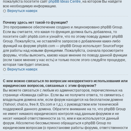
пожалуйста посетите сайт
phpBB Ideas Centre
, на котором Вы найдете
всю необходимую информацию.
Вернуться наверх
Почему здесь нет такой-то функции?
Это программное обеспечение создано и лицензировано phpBB Group.
Если вы считаете, что какая-то функция должна быть добавлена, то
посетите сайт phpbb.com и узнайте, что по этому поводу думает phpBB
Group. Пожалуйста, не оставляйте запросов о добавлении каких-либо
функций на форуме phpbb.com — phpBB Group использует SourceForge
для работы над новыми функциями. Пожалуйста, сначала просмотрите
форумы, чтобы выяснить, каково наше мнение по поводу данной функции
(если такое мнение у нас есть) и только после этого следуйте процедуре,
которая там будет описана.
Вернуться наверх
С кем можно связаться по вопросам некорректного использования или
юридических вопросов, связанных с этим форумом?
Вы можете связаться с любым из администраторов, перечисленных на
странице «Команда сайта». Если вы не получите ответа, то свяжитесь с
владельцем домена или, если форум находится на бесплатном домене
(Yahoo!, chat.ru, free.fr, f2s.com и т.д.), с руководством или технической
поддержкой данного домена. Обратите внимание на то, что phpBB Group
не имеет никакого юридического контроля над данным форумом и не
несет никакой ответственности за то, кем и как используется данный
форум. Абсолютно бессмысленно обращаться к phpBB Group по
юридическим вопросам (о приостановке работы форума, ответственности